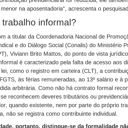
menor na aposentadoria”, acrescenta o pesquisad
 trabalho informal?
m a titular da Coordenadoria Nacional de Promoç
dical e do Diálogo Social (Conalis) do Ministério P
), Viviann Brito Mattos, do ponto de vista jurídico
nformal é caracterizado pela falta de acesso aos di
lei, como o registro em carteira (CLT), a contribu
FGTS, às férias remuneradas, ao 13º salário e à 
dida arbitrária. Como não há contrato formal reco
e reconhecem deveres tributários ou previdenciár
r, quando existente, nem por parte do próprio tra
, não se registra como contribuinte individual.
dade, portanto, distingue-se da formalidade n