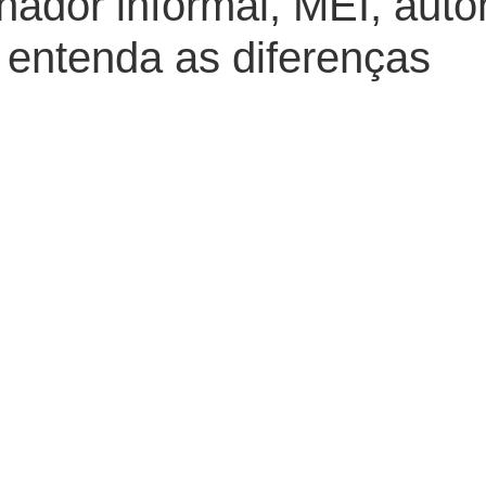
hador informal, MEI, aut
 entenda as diferenças