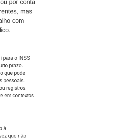
 ou por conta
rentes, mas
alho com
ico.
ui para o INSS
urto prazo.
 o que pode
s pessoais.
u registros.
te em contextos
o à
 vez que não