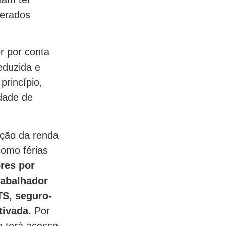
derados
r por conta
eduzida e
princípio,
idade de
nção da renda
como férias
res por
rabalhador
TS, seguro-
tivada.
Por
m terá acesso