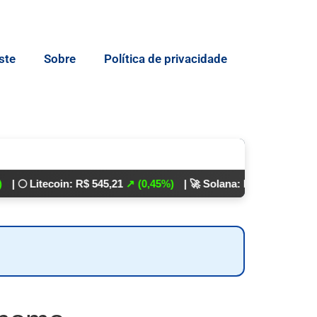
ste
Sobre
Política de privacidade
tecoin: R$ 545,21
↗ (0,45%)
| 🚀 Solana: R$ 862,24
↘ (0,01%)
💵