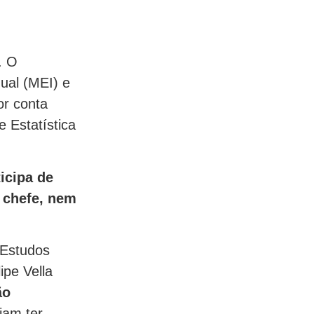
. O
ual (MEI) e
or conta
e Estatística
icipa de
 chefe, nem
 Estudos
ipe Vella
ão
iam ter