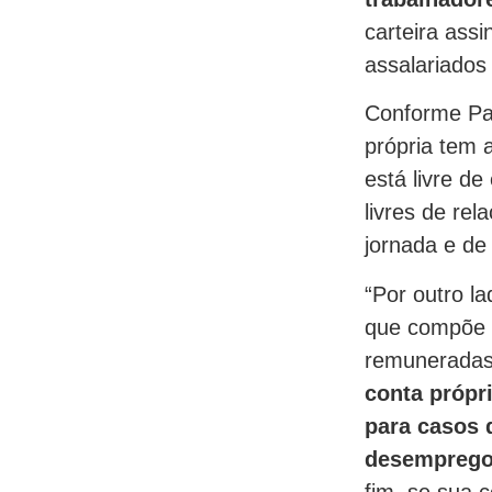
carteira ass
assalariados 
Conforme Pat
própria tem 
está livre d
livres de rel
jornada e de
“Por outro l
que compõe o
remuneradas 
conta própr
para casos 
desemprego 
fim, se sua 