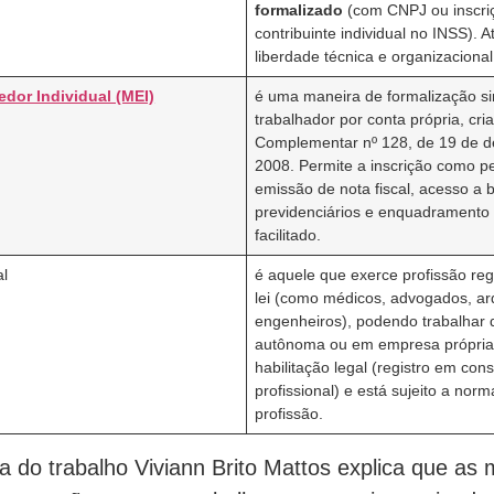
formalizado
(com CNPJ ou inscr
contribuinte individual no INSS). 
liberdade técnica e organizacional
dor Individual (MEI)
é uma maneira de formalização si
trabalhador por conta própria, cri
Complementar nº 128, de 19 de 
2008. Permite a inscrição como pe
emissão de nota fiscal, acesso a 
previdenciários e enquadramento t
facilitado.
al
é aquele que exerce profissão re
lei (como médicos, advogados, arq
engenheiros), podendo trabalhar 
autônoma ou em empresa própria
habilitação legal (registro em con
profissional) e está sujeito a nor
profissão.
a do trabalho Viviann Brito Mattos explica que as