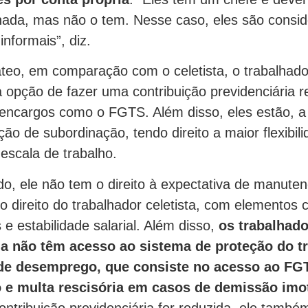
inada, mas não o tem. Nesse caso, eles são consi
informais”, diz.
eo, em comparação com o celetista, o trabalhado
a opção de fazer uma contribuição previdenciária r
e encargos como o FGTS. Além disso, eles estão, a 
ação de subordinação, tendo direito a maior flexibil
 escala de trabalho.
ado, ele não tem o direito à expectativa de manute
 direito do trabalhador celetista, com elementos 
e estabilidade salarial. Além disso,
os trabalhado
ia não têm acesso ao sistema de proteção do t
de desemprego, que consiste no acesso ao FG
e multa rescisória em casos de demissão imo
contribuição previdenciária for reduzida, ele també