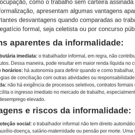
 ocupação, como o trabalho sem carteira assinada
formalização, apresentam algumas vantagens apa
rtantes desvantagens quando comparadas ao trab
gatício formal, seja celetista ou por concurso públ
s aparentes da informalidade:
butária imediata:
o trabalhador informal, em regra, não contrib
utos. Dessa maneira, pode resultar em maior renda líquida no c
e horários:
há autonomia para definir quando e como trabalhar,
égias de conciliação com outras atividades ou responsabilidade
da:
não há exigência de processos seletivos, contratos formais o
cilita o ingresso imediato no mercado de trabalho, especialmen
 desemprego elevado.
gens e riscos da informalidade:
oteção social:
o trabalhador informal não tem direito automátic
auxílio-doença, salário-maternidade ou pensão por morte. Uma