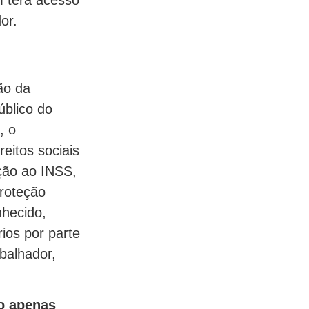
or.
ão da
úblico do
, o
reitos sociais
ição ao INSS,
proteção
nhecido,
ios por parte
balhador,
ão apenas