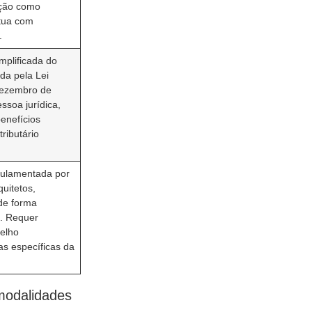
ição como
Atua com
.
mplificada do
ada pela Lei
dezembro de
ssoa jurídica,
benefícios
ributário
gulamentada por
uitetos,
de forma
. Requer
selho
mas específicas da
 modalidades