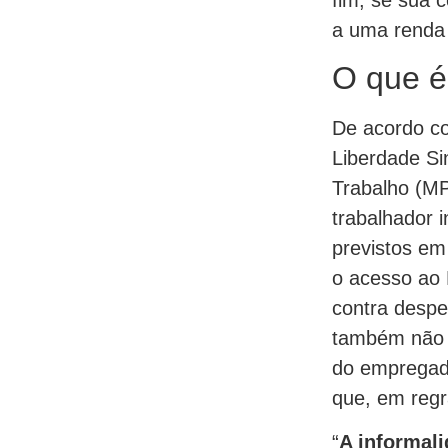
a uma renda 
O que é
De acordo co
Liberdade Sin
Trabalho (MPT
trabalhador i
previstos em 
o acesso ao 
contra despe
também não s
do empregado
que, em regra
“
A informali