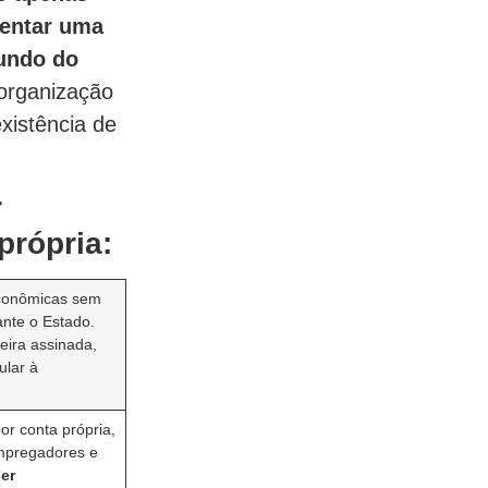
sentar uma
mundo do
 organização
existência de
r
 própria:
econômicas sem
ante o Estado.
eira assinada,
ular à
or conta própria,
mpregadores e
er