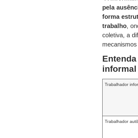
pela ausênc
forma estru
trabalho
, o
coletiva, a d
mecanismos d
Entenda 
informal
Trabalhador info
Trabalhador au