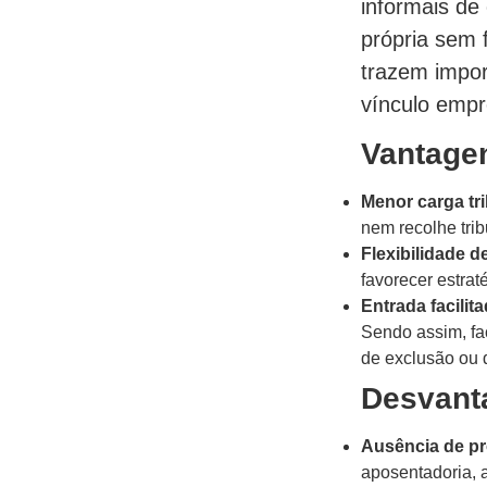
informais de
própria sem 
trazem impo
vínculo empre
Vantagen
Menor carga tri
nem recolhe trib
Flexibilidade d
favorecer estrat
Entrada facilita
Sendo assim, fa
de exclusão ou
Desvanta
Ausência de pr
aposentadoria, 