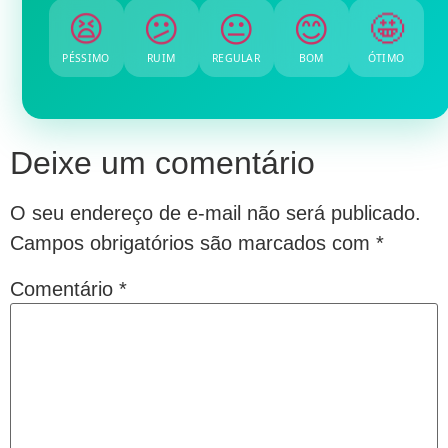
😫
😕
😐
😊
🤩
PÉSSIMO
RUIM
REGULAR
BOM
ÓTIMO
Deixe um comentário
O seu endereço de e-mail não será publicado.
Campos obrigatórios são marcados com
*
Comentário
*