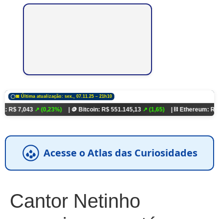
📅 Última atualização: sex., 07.11.25 – 21h10
43
↗ (0,23%)
| 🪙 Bitcoin: R$ 551.145,13
↗ (1,65)
| ⛓️ Ethereum: R$ 18.321,93
Acesse o Atlas das Curiosidades
Cantor Netinho