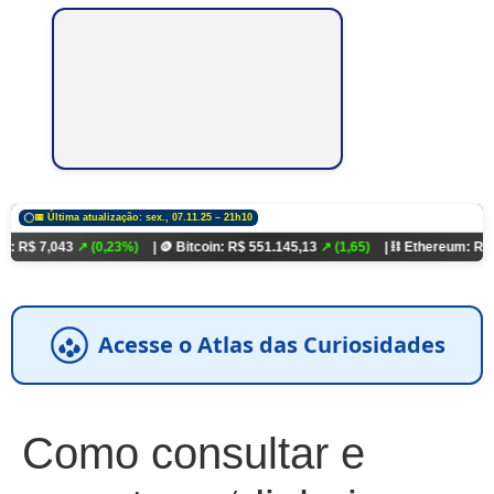
📅 Última atualização: sex., 07.11.25 – 21h10
43
↗ (0,23%)
| 🪙 Bitcoin: R$ 551.145,13
↗ (1,65)
| ⛓️ Ethereum: R$ 18.321,93
Acesse o Atlas das Curiosidades
Como consultar e