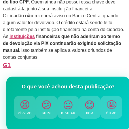
do tipo CPF
. Quem ainda não possui essa chave deve
cadastrá-la junto à sua instituição financeira.
O cidadão
não
receberá aviso do Banco Central quando
algum valor for devolvido. O crédito estará sendo feito
diretamente pela instituição financeira na conta do cidadão.
As
instituições
financeiras que não aderiram ao termo
de devolução via PIX continuarão exigindo solicitação
manual
. Isso também se aplica a valores oriundos de
contas conjuntas.
G1
O que você achou desta publicação?
😫
😕
😐
😊
🤩
PÉSSIMO
RUIM
REGULAR
BOM
ÓTIMO