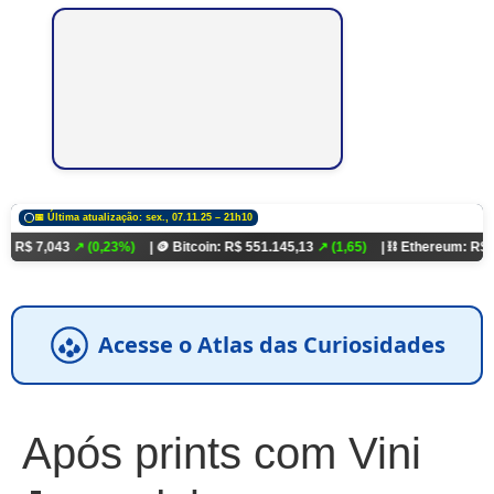
📅 Última atualização: sex., 07.11.25 – 21h10
3
↗ (0,23%)
| 🪙 Bitcoin: R$ 551.145,13
↗ (1,65)
| ⛓️ Ethereum: R$ 18.321,93
↗
Acesse o Atlas das Curiosidades
Após prints com Vini