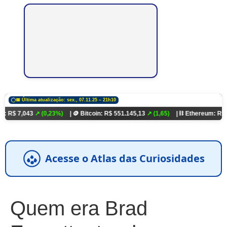
📅 Última atualização: sex., 07.11.25 – 21h10
43
↗ (0,23%)
| 🪙 Bitcoin: R$ 551.145,13
↗ (1,65)
| ⛓️ Ethereum: R$ 18.321,93
Acesse o Atlas das Curiosidades
Quem era Brad