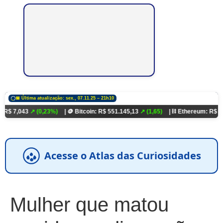
📅 Última atualização: sex., 07.11.25 – 21h10
↗ (0,23%)
| 🪙 Bitcoin: R$ 551.145,13
↗ (1,65)
| ⛓️ Ethereum: R$ 18.321,93
↗
Acesse o Atlas das Curiosidades
Mulher que matou