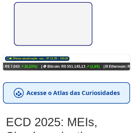
📅 Última atualização: sex., 07.11.25 – 21h10
43
↗ (0,23%)
| 🪙 Bitcoin: R$ 551.145,13
↗ (1,65)
| ⛓️ Ethereum: R$ 18.321,93
Acesse o Atlas das Curiosidades
ECD 2025: MEIs,