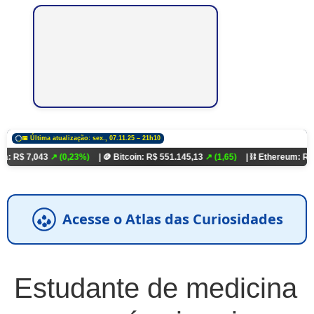
📅 Última atualização: sex., 07.11.25 – 21h10
043
↗ (0,23%)
| 🪙 Bitcoin: R$ 551.145,13
↗ (1,65)
| ⛓️ Ethereum: R$ 18.321,9
Acesse o Atlas das Curiosidades
Estudante de medicina