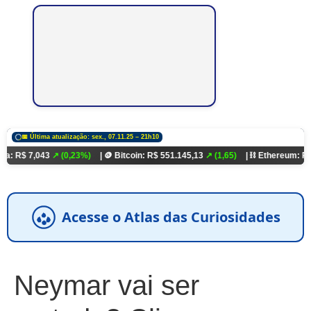
📅 Última atualização: sex., 07.11.25 – 21h10
043
↗ (0,23%)
| 🪙 Bitcoin: R$ 551.145,13
↗ (1,65)
| ⛓️ Ethereum: R$ 18.321,9
Acesse o Atlas das Curiosidades
Neymar vai ser