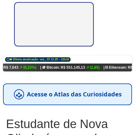
📅 Última atualização: sex., 07.11.25 – 21h10
↗ (0,23%)
| 🪙 Bitcoin: R$ 551.145,13
↗ (1,65)
| ⛓️ Ethereum: R$ 18.321,93
↗ 
Acesse o Atlas das Curiosidades
Estudante de Nova