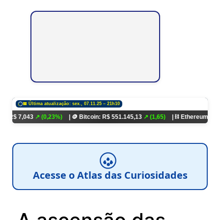
📅 Última atualização: sex., 07.11.25 – 21h10
43
↗ (0,23%)
| 🪙 Bitcoin: R$ 551.145,13
↗ (1,65)
| ⛓️ Ethereum: R$ 18.321,93
Acesse o Atlas das Curiosidades