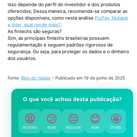
Isso depende do perfil do investidor e dos produtos
oferecidos; Dessa maneira, recomenda-se comparar as
opções disponíveis, como nesta análise
PicPay, Nubank
e Inter, qual rende mais?
.
As fintechs são seguras?
Sim, as principais fintechs brasileiras possuem
regulamentação e seguem padrões rigorosos de
segurança. Ou seja, para proteger os dados e o dinheiro
dos usuários.
Fonte:
Blog do Halder
– Publicado em
19 de junho de 2025
O que você achou desta publicação?
😫
😕
😐
😊
🤩
PÉSSIMO
RUIM
REGULAR
BOM
ÓTIMO