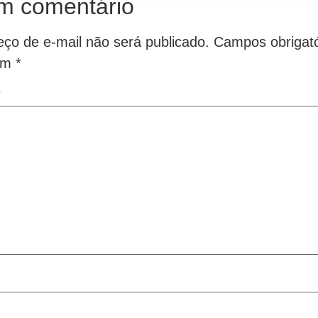
m comentário
ço de e-mail não será publicado.
Campos obrigató
om
*
*