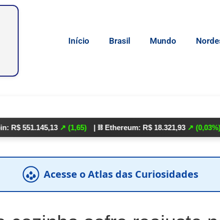
Início
Brasil
Mundo
Norde
1.145,13
↗ (1,65)
| ⛓️ Ethereum: R$ 18.321,93
↗ (0,03%)
| 🌕 Lit
Acesse o Atlas das Curiosidades