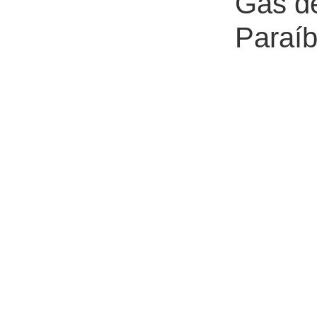
Gás de
Paraí