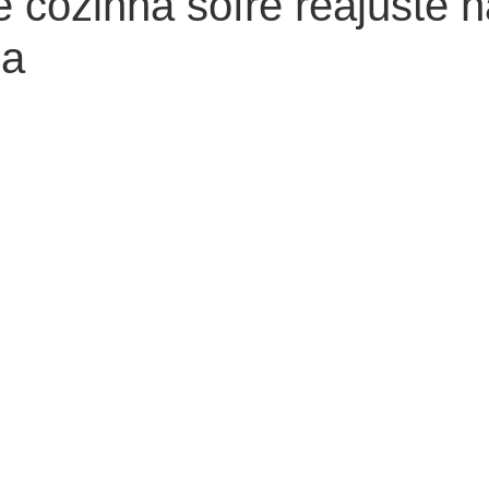
 cozinha sofre reajuste n
ba