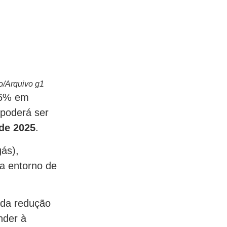
o/Arquivo g1
 6% em
 poderá ser
 de 2025
.
ás),
ca entorno de
 da redução
nder à