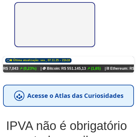
📅 Última atualização: sex., 07.11.25 – 21h10
3
↗ (0,23%)
| 🪙 Bitcoin: R$ 551.145,13
↗ (1,65)
| ⛓️ Ethereum: R$ 18.321,93
↗
Acesse o Atlas das Curiosidades
IPVA não é obrigatório