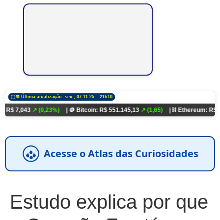
📅 Última atualização: sex., 07.11.25 – 21h10
3
↗ (0,23%)
| 🪙 Bitcoin: R$ 551.145,13
↗ (1,65)
| ⛓️ Ethereum: R$ 18.321,93
↗
Acesse o Atlas das Curiosidades
Estudo explica por que