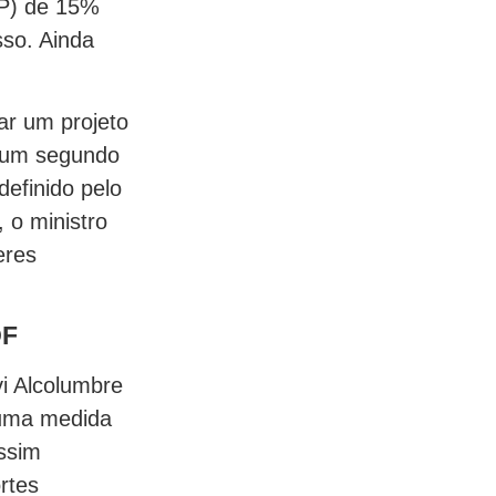
CP) de 15%
so. Ainda
ar um projeto
 num segundo
efinido pelo
 o ministro
eres
OF
i Alcolumbre
 uma medida
assim
rtes