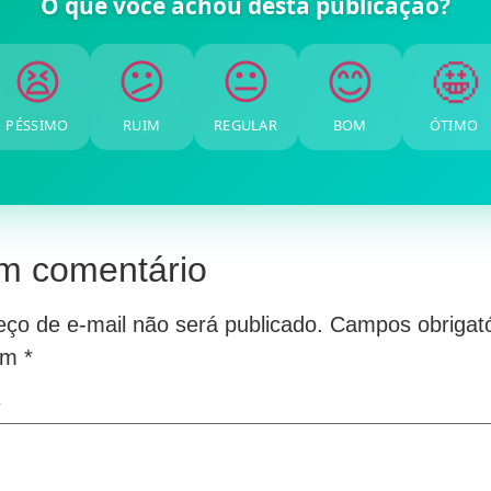
O que você achou desta publicação?
🤩
😊
😐
😕
😫
PÉSSIMO
RUIM
REGULAR
BOM
ÓTIMO
m comentário
ço de e-mail não será publicado.
Campos obrigató
om
*
*