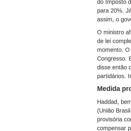
do Imposto d
para 20%. Já
assim, o gov
O ministro a
de lei compl
momento. O m
Congresso. E
disse então 
partidários. 
Medida pr
Haddad, bem
(União Brasi
provisória c
compensar pa