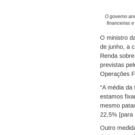
O governo anu
financeiras 
O ministro d
de junho, a 
Renda sobre 
previstas pe
Operações Fi
“A média da 
estamos fixa
mesmo patama
22,5% [para 
Outro medid