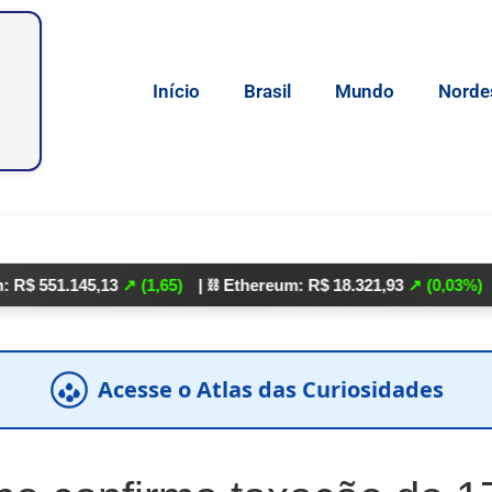
Início
Brasil
Mundo
Norde
.145,13
↗ (1,65)
| ⛓️ Ethereum: R$ 18.321,93
↗ (0,03%)
| 🌕 Lite
Acesse o Atlas das Curiosidades