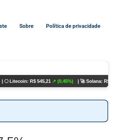
ste
Sobre
Política de privacidade
coin: R$ 545,21
↗ (0,45%)
| 🚀 Solana: R$ 862,24
↘ (0,01%)
💵 D