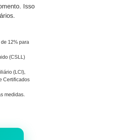
omento. Isso
ários.
) de 12% para
uido (CSLL)
iário (LCI),
e Certificados
as medidas.