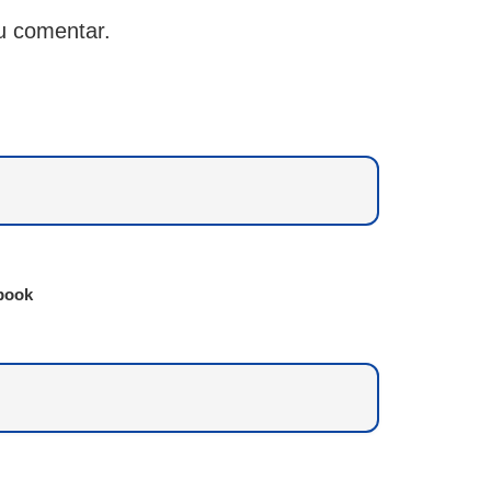
u comentar.
book