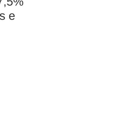
17,5%
s e