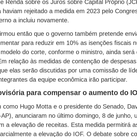
e Renda sobre os Juros sobre Capital Próprio (J
 haviam rejeitado a medida em 2023 pelo Congres
erno a incluiu novamente.
firmou então que o governo também pretende envi
ementar para reduzir em 10% as isenções fiscais
odelo do corte, conforme o ministro, ainda será d
m relação às medidas de contenção de despesas,
que elas serão discutidas por uma comissão de líd
Integrantes da equipe econômica irão participar.
ovisória para compensar o aumento do I
 como Hugo Motta e o presidente do Senado, Dav
l-AP), anunciaram no último domingo, 8 de junho,
om a elevação de receitas. Esta medida permitirá 
rcialmente a elevação do IOF. O debate sobre co