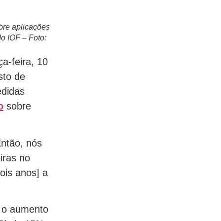
bre aplicações
o IOF – Foto:
a-feira, 10
sto de
edidas
o
sobre
Então, nós
iras no
ois anos] a
i o aumento