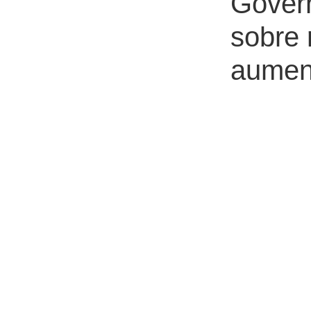
Gover
sobre 
aumen