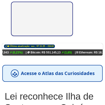
📅 Última atualização: sex., 07.11.25 – 21h10
0,23%)
| 🪙 Bitcoin: R$ 551.145,13
↗ (1,65)
| ⛓️ Ethereum: R$ 18.321,93
↗ (0
Acesse o Atlas das Curiosidades
Lei reconhece Ilha de