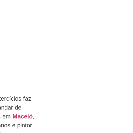
ercícios faz
andar de
as em
Maceió
,
nos e pintor