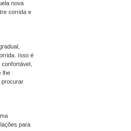
uela nova
tre corrida e
radual,
rrida. Isso é
 confortável,
 lhe
 procurar
rma
ulações para