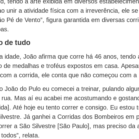
d, tendo a arte exibida em diversos estabelecime
o unir a atividade física com a irreverência, ele se
ão Pé de Vento”, figura garantida em diversas corr
oas.
cio de tudo
a idade, João afirma que corre há 46 anos, tendo
o de medalhas e troféus expostos em casa. Apesa
o com a corrida, ele conta que não começou com a
o João do Pulo eu comecei a treinar, pulando algu
a rua. Mas aí eu acabei me acostumando e gostan
ida]. Até hoje eu tento correr e consigo. Eu estou 
ilvestre. Já ganhei a Corridas dos Bombeiros em p
orrer a São Silvestre [São Paulo], mas preciso da 
 todos”, relata.