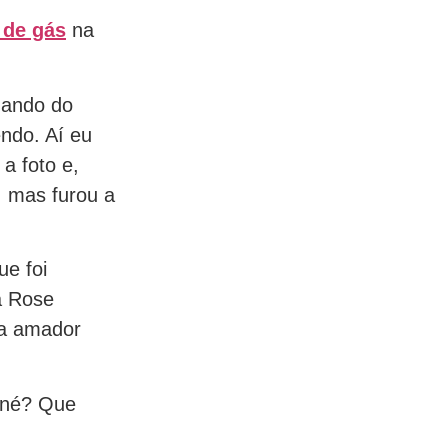
 de gás
na
uando do
ndo. Aí eu
a foto e,
, mas furou a
e foi
a Rose
ta amador
, né? Que