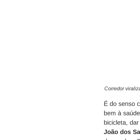
Corredor virali
É do senso c
bem à saúde.
bicicleta, d
João dos S