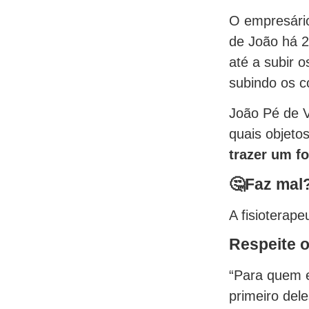
O empresári
de João há 2
até a subir 
subindo os c
João Pé de V
quais objetos
trazer um f
🤔Faz mal
A fisioterap
Respeite 
“Para quem e
primeiro del