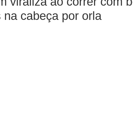
viraliza ao correr com b
 na cabeça por orla