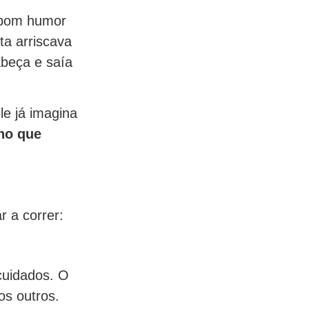
 bom humor
ta arriscava
abeça e saía
le já imagina
ho que
r a correr:
cuidados. O
os outros.