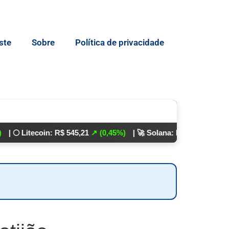
ste
Sobre
Política de privacidade
tecoin: R$ 545,21
↗ (0,45%)
| 🚀 Solana: R$ 862,24
↘ (0,01%)
💵