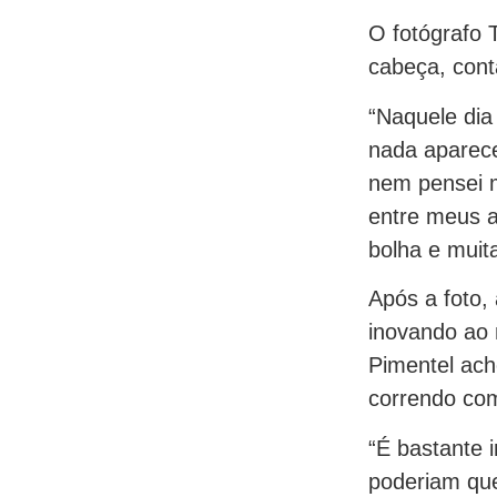
O fotógrafo 
cabeça, cont
“Naquele dia
nada aparece
nem pensei m
entre meus a
bolha e muit
Após a foto,
inovando ao 
Pimentel ach
correndo com
“É bastante 
poderiam que