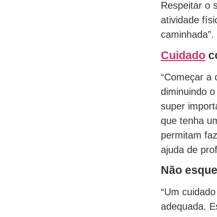
Respeitar o 
atividade físi
caminhada”.
Cuidado
c
“Começar a 
diminuindo o
super import
que tenha um
permitam faz
ajuda de prof
Não esque
“Um cuidado 
adequada. Es