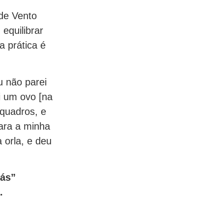
de Vento
equilibrar
a prática é
u não parei
i um ovo [na
 quadros, e
ara a minha
a orla, e deu
gás”
.