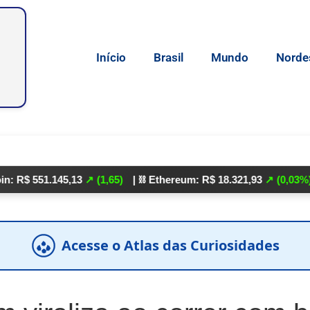
Início
Brasil
Mundo
Norde
51.145,13
↗ (1,65)
| ⛓️ Ethereum: R$ 18.321,93
↗ (0,03%)
| 🌕 Li
Acesse o Atlas das Curiosidades