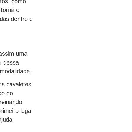
ntos, como
 torna o
idas dentro e
 assim uma
r dessa
 modalidade.
ns cavaletes
do do
treinando
rimeiro lugar
ajuda