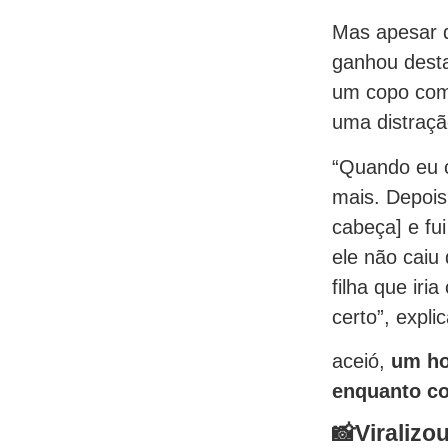
Mas apesar d
ganhou desta
um copo com 
uma distraçã
“Quando eu c
mais. Depois
cabeça] e fui
ele não caiu
filha que iri
certo”, expli
aceió,
um ho
enquanto co
📸
Viralizo