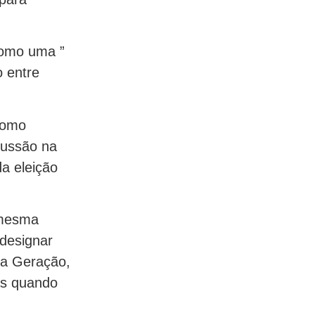
como uma ”
o entre
 como
cussão na
da eleição
 mesma
designar
va Geração,
as quando