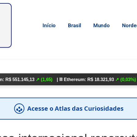
Início
Brasil
Mundo
Norde
145,13
↗ (1,65)
| ⛓️ Ethereum: R$ 18.321,93
↗ (0,03%)
| 🌕 Litec
Acesse o Atlas das Curiosidades