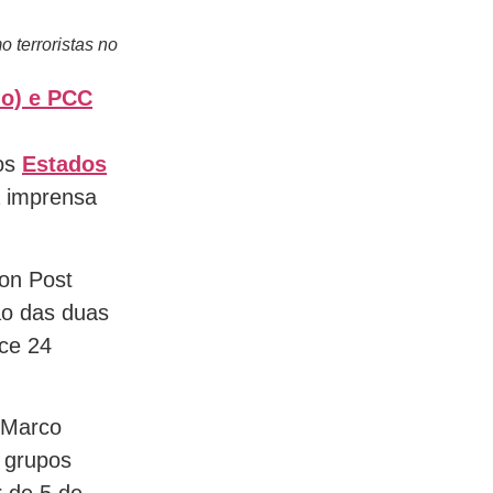
terroristas no
ho) e PCC
os
Estados
a imprensa
on Post
ão das duas
nce 24
 Marco
 grupos
r de 5 de