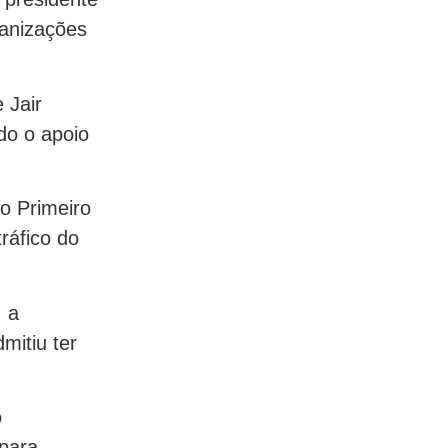
ganizações
 Jair
do o apoio
o Primeiro
ráfico do
, a
mitiu ter
o
 para