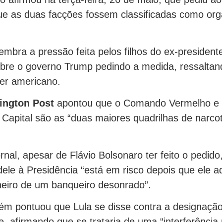
e as duas facções fossem classificadas como or
embra a pressão feita pelos filhos do ex-presidente
bre o governo Trump pedindo a medida, ressaltan
der americano.
ington Post
apontou que o Comando Vermelho e 
apital são as “duas maiores quadrilhas de narcot
nal, apesar de Flávio Bolsonaro ter feito o pedido
ele à Presidência “está em risco depois que ele ad
heiro de um banqueiro desonrado”.
m pontuou que Lula se disse contra a designaçã
e, afirmando que se trataria de uma “interferência