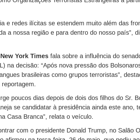
ia e redes ilícitas se estendem muito além das fro
oda a nossa região e para dentro do nosso país”, d
 New York Times
fala sobre a influência do senado
L) na decisão: “Após nova pressão dos Bolsonaro
gangues brasileiras como grupos terroristas”, desta
 reportagem.
rge poucos dias depois de dois dos filhos do Sr. 
neja se candidatar à presidência ainda este ano, t
na Casa Branca”, relata o veículo.
ntrar com o presidente Donald Trump, no Salão 
io afirmou na terça-feira, 26 de maio, que pediu ao