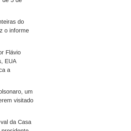
nteiras do
iz o informe
r Flávio
s, EUA
ca a
Bolsonaro, um
erem visitado
Oval da Casa
 presidente