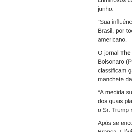
junho.
“Sua influênc
Brasil, por t
americano.
O jornal
The
Bolsonaro (P
classificam 
manchete da
“A medida su
dos quais pla
o Sr. Trump 
Após se enco
Branca, Fláv