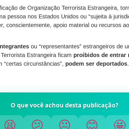
ficação de Organização Terrorista Estrangeira, tor
uma pessoa nos Estados Unidos ou “sujeita à jurisd
r, conscientemente, apoio material ou recursos a
integrantes
ou “representantes” estrangeiros de 
Terrorista Estrangeira ficam
proibidos de entrar
 “certas circunstâncias”,
podem ser deportados
.
O que você achou desta publicação?
🤩
😊
😐
😕
😫