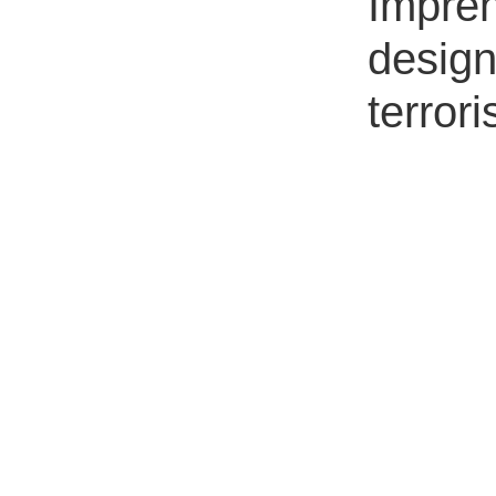
Impren
desig
terrori