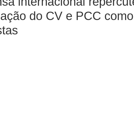
sa internacional repercut
nação do CV e PCC como
stas