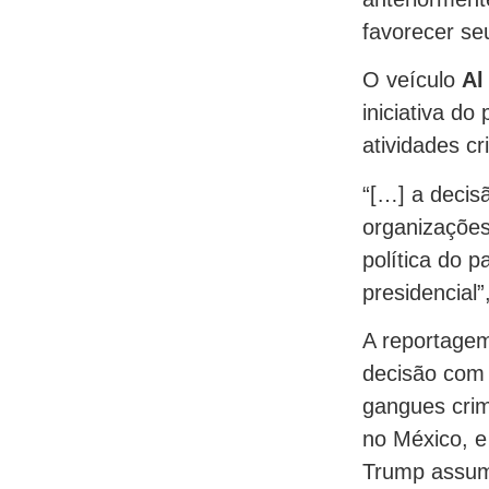
favorecer seu 
O veículo
Al
iniciativa do
atividades cr
“[…] a decis
organizações
política do 
presidencial
A reportage
decisão com
gangues crim
no México, e
Trump assumi