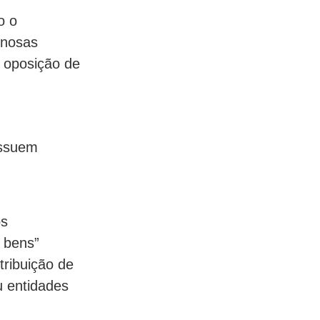
o o
inosas
a oposição de
ossuem
os
 bens”
tribuição de
u entidades