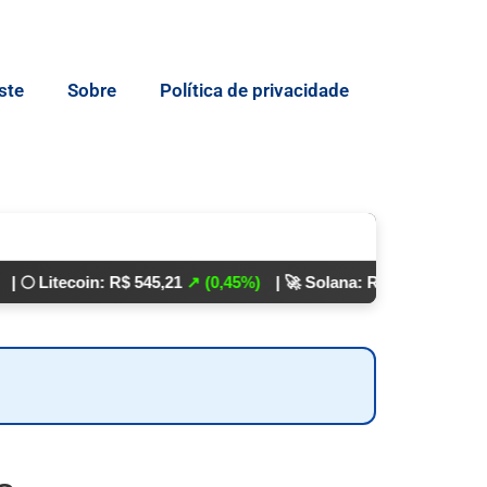
ste
Sobre
Política de privacidade
oin: R$ 545,21
↗ (0,45%)
| 🚀 Solana: R$ 862,24
↘ (0,01%)
💵 Dó