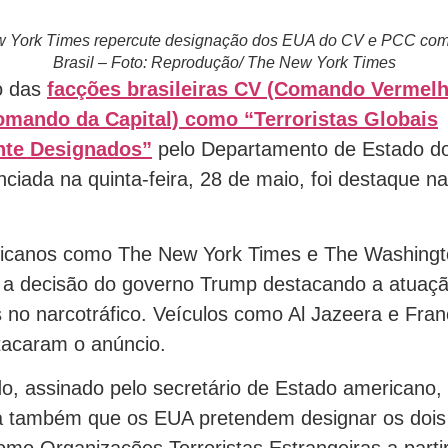
w York Times repercute designação dos EUA do CV e PCC como 
Brasil – Foto: Reprodução/ The New York Times
o das
facções brasileiras CV (Comando Vermel
omando da Capital) como “Terroristas Globais
nte Designados”
pelo Departamento de Estado d
nciada na quinta-feira, 28 de maio, foi destaque n
.
ricanos como The New York Times e The Washingt
 a decisão do governo Trump destacando a atuaç
 no narcotráfico. Veículos como Al Jazeera e Fra
acaram o anúncio.
, assinado pelo secretário de Estado americano,
ma também que os EUA pretendem designar os dois
omo Organizações Terroristas Estrangeiras a parti