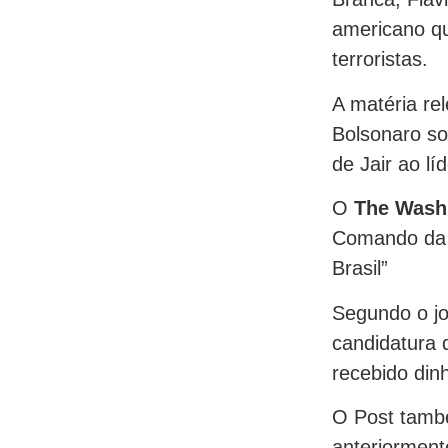
americano qu
terroristas.
A matéria rel
Bolsonaro so
de Jair ao lí
O
The Wash
Comando da C
Brasil”
Segundo o jor
candidatura d
recebido din
O Post també
anteriorment