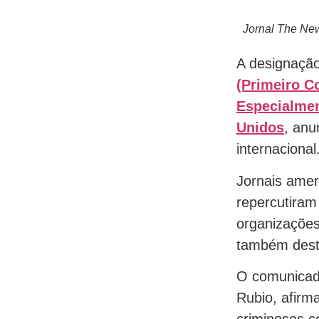
Jornal The Ne
A designaçã
(Primeiro C
Especialme
Unidos
, anu
internacional
Jornais ame
repercutiram
organizações
também dest
O comunicado
Rubio, afir
criminosos c