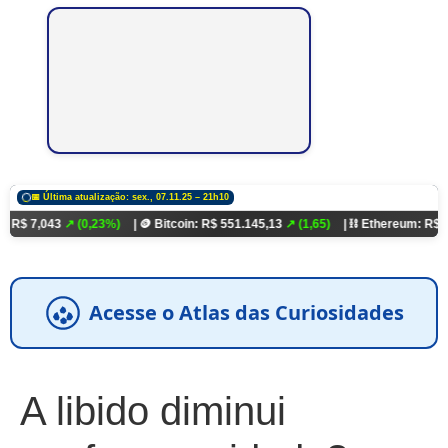
📅 Última atualização: sex., 07.11.25 – 21h10
3
↗ (0,23%)
| 🪙 Bitcoin: R$ 551.145,13
↗ (1,65)
| ⛓️ Ethereum: R$ 18.321,93
↗
Acesse o Atlas das Curiosidades
A libido diminui