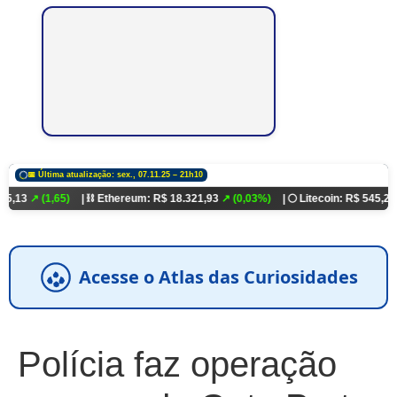
📅 Última atualização: sex., 07.11.25 – 21h10
,65)
| ⛓️ Ethereum: R$ 18.321,93
↗ (0,03%)
| 🌕 Litecoin: R$ 545,21
↗ (0,45%)
Acesse o Atlas das Curiosidades
Polícia faz operação