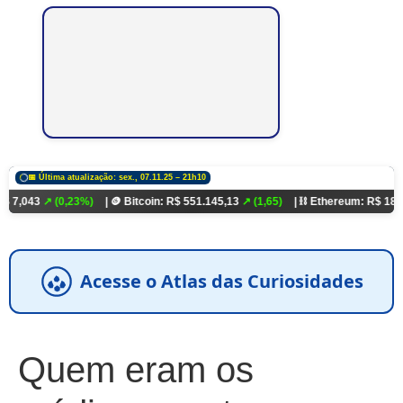
📅 Última atualização: sex., 07.11.25 – 21h10
(0,23%)
| 🪙 Bitcoin: R$ 551.145,13
↗ (1,65)
| ⛓️ Ethereum: R$ 18.321,93
↗ (0
Acesse o Atlas das Curiosidades
Quem eram os