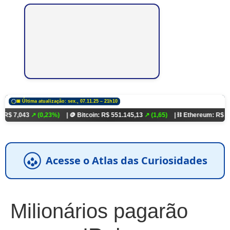
📅 Última atualização: sex., 07.11.25 – 21h10
 (0,23%)
| 🪙 Bitcoin: R$ 551.145,13
↗ (1,65)
| ⛓️ Ethereum: R$ 18.321,93
↗ (
Acesse o Atlas das Curiosidades
Milionários pagarão