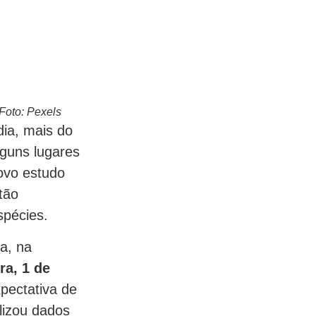
Foto: Pexels
ia, mais do
lguns lugares
ovo estudo
tão
pécies.
a, na
ra, 1 de
xpectativa de
lizou dados