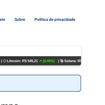
ste
Sobre
Política de privacidade
coin: R$ 545,21
↗ (0,45%)
| 🚀 Solana: R$ 862,24
↘ (0,01%)
💵 D