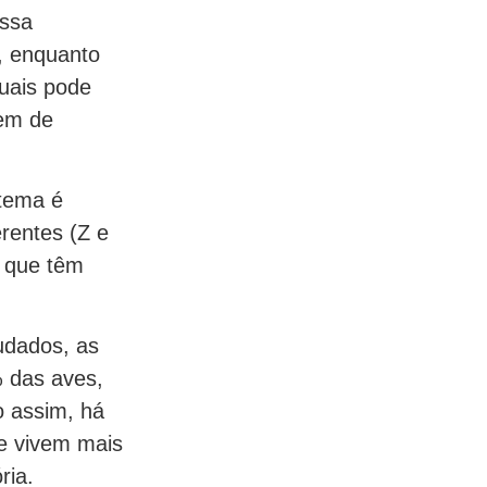
essa
, enquanto
uais pode
gem de
stema é
rentes (Z e
 que têm
udados, as
 das aves,
 assim, há
e vivem mais
ria.