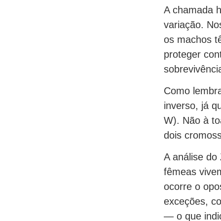
A chamada hi
variação. N
os machos t
proteger con
sobrevivênci
Como lembra 
inverso, já 
W). Não à t
dois cromoss
A análise do
fêmeas vive
ocorre o op
exceções, co
— o que indi