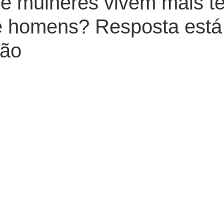
ue mulheres vivem mais 
e homens? Resposta está
ção