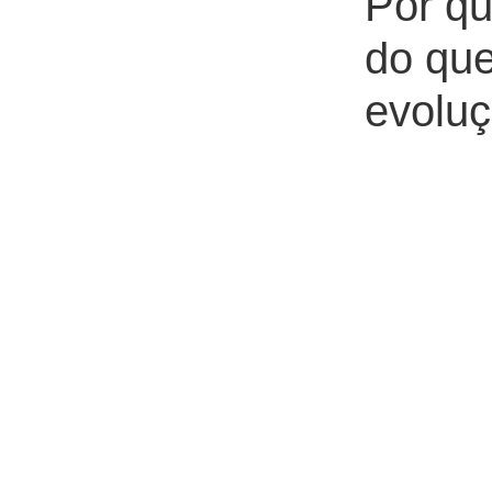
Por q
do qu
evolu