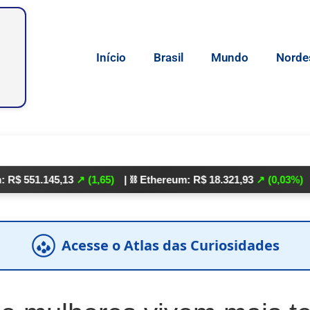
Início
Brasil
Mundo
Norde
.145,13
↗ (1,65)
| ⛓️ Ethereum: R$ 18.321,93
↗ (0,03%)
| 🌕 Lite
Acesse o Atlas das Curiosidades