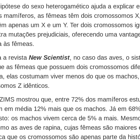
pótese do sexo heterogamético ajuda a explicar 
os mamíferos, as fêmeas têm dois cromossomos X
êm apenas um X e um Y. Ter dois cromossomos ig
tra mutações prejudiciais, oferecendo uma vanta
a às fêmeas.
a revista
New Scientist
, no caso das aves, o si
que as fêmeas que possuem dois cromossomos dife
oa, elas costumam viver menos do que os machos,
omos Z idênticos.
 ZIMS mostrou que, entre 72% dos mamíferos est
m em média 12% mais que os machos. Já em 68%
osto: os machos vivem cerca de 5% a mais. Mesmo
mo as aves de rapina, cujas fêmeas são maiores 
ca que os cromossomos são apenas parte da histó