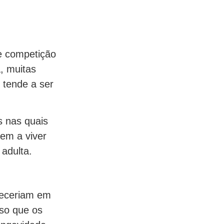
e competição
, muitas
 tende a ser
s nas quais
em a viver
adulta.
receriam em
sso que os