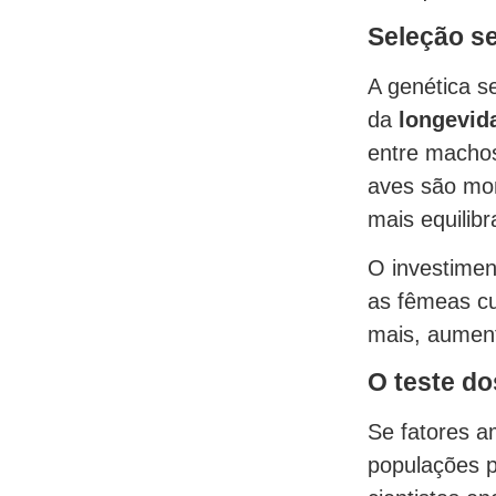
Seleção se
A genética s
da
longevid
entre machos
aves são mon
mais equilibr
O investimen
as fêmeas cu
mais, aument
O teste do
Se fatores a
populações 