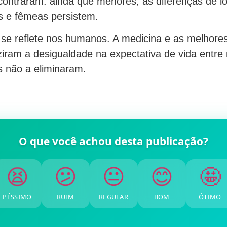
ncontraram: ainda que menores, as diferenças de l
s e fêmeas persistem.
se reflete nos humanos. A medicina e as melhore
ziram a desigualdade na expectativa de vida entre
 não a eliminaram.
O que você achou desta publicação?
🤩
😊
😐
😕
😫
PÉSSIMO
RUIM
REGULAR
BOM
ÓTIMO