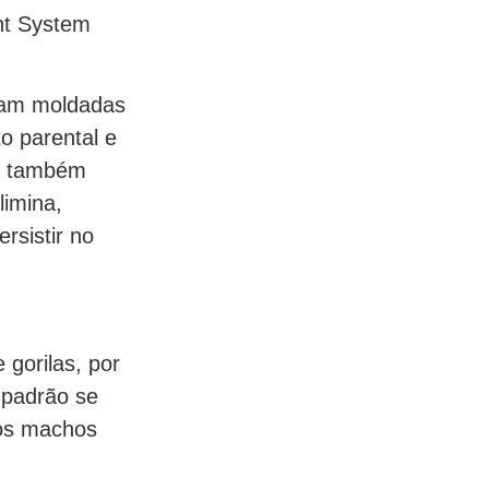
nt System
oram moldadas
o parental e
e também
limina,
rsistir no
gorilas, por
 padrão se
 os machos