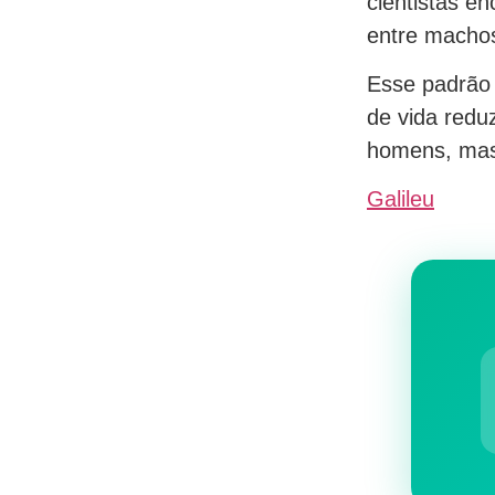
cientistas e
entre macho
Esse padrão 
de vida redu
homens, mas
Galileu