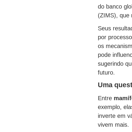
do banco glo
(ZIMS), que 
Seus resulta
por processo
os mecanism
pode influen
sugerindo que
futuro.
Uma ques
Entre
mamíf
exemplo, el
inverte em v
vivem mais.