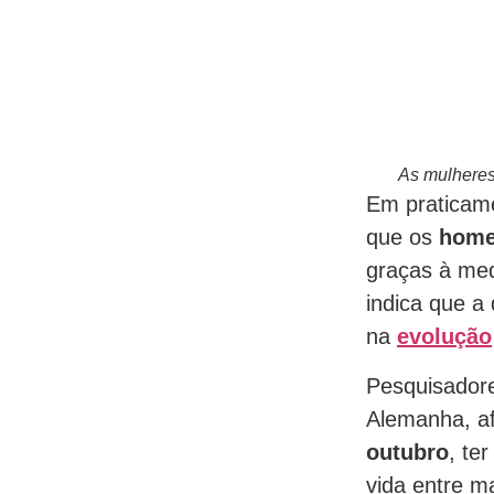
As mulheres
Em praticame
que os
hom
graças à med
indica que a
na
evolução
Pesquisadore
Alemanha, a
outubro
, te
vida entre m