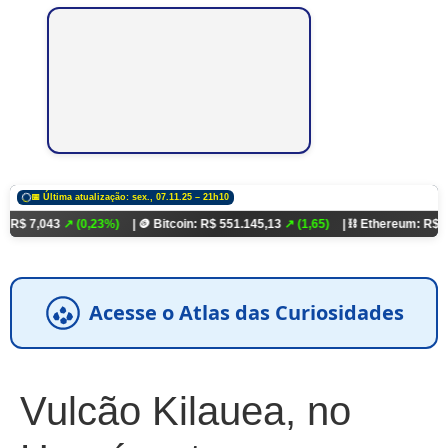
📅 Última atualização: sex., 07.11.25 – 21h10
3
↗ (0,23%)
| 🪙 Bitcoin: R$ 551.145,13
↗ (1,65)
| ⛓️ Ethereum: R$ 18.321,93
↗
Acesse o Atlas das Curiosidades
Vulcão Kilauea, no