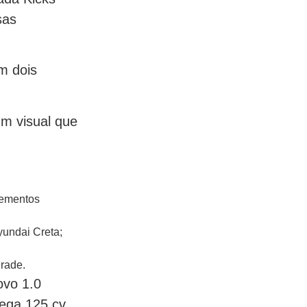
sas
m dois
um visual que
elementos
yundai Creta;
rade.
ovo 1.0
rega 125 cv.