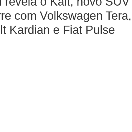
 revela o Kait, novo SUV
rre com Volkswagen Tera,
t Kardian e Fiat Pulse