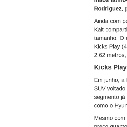
Rodriguez, 
Ainda com po
Kait compart
tamanho. O c
Kicks Play (
2,62 metros,
Kicks Play
Em junho, a 
SUV voltado
segmento já
como o Hyun
Mesmo com
preço quanto