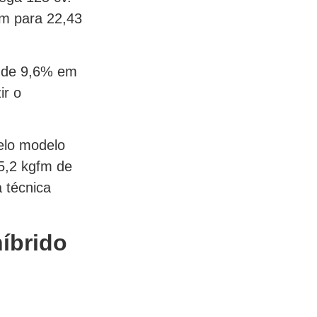
m para 22,43
o de 9,6% em
ir o
pelo modelo
5,2 kgfm de
 técnica
híbrido