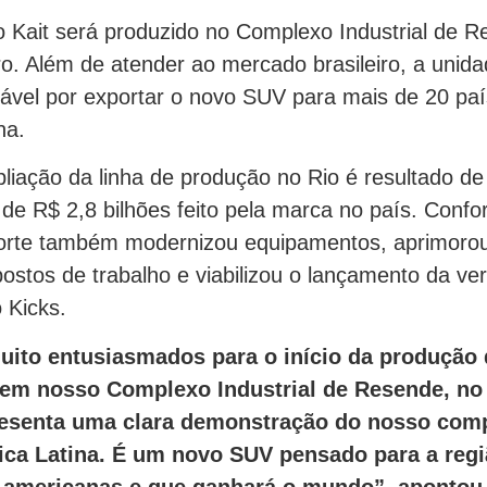
o Kait será produzido no Complexo Industrial de R
ro. Além de atender ao mercado brasileiro, a uni
ável por exportar o novo SUV para mais de 20 pa
na.
liação da linha de produção no Rio é resultado d
 de R$ 2,8 bilhões feito pela marca no país. Conf
porte também modernizou equipamentos, aprimoro
postos de trabalho e viabilizou o lançamento da ve
 Kicks.
ito entusiasmados para o início da produção
 em nosso Complexo Industrial de Resende, no 
resenta uma clara demonstração do nosso co
ca Latina. É um novo SUV pensado para a regiã
-americanas e que ganhará o mundo”, apontou