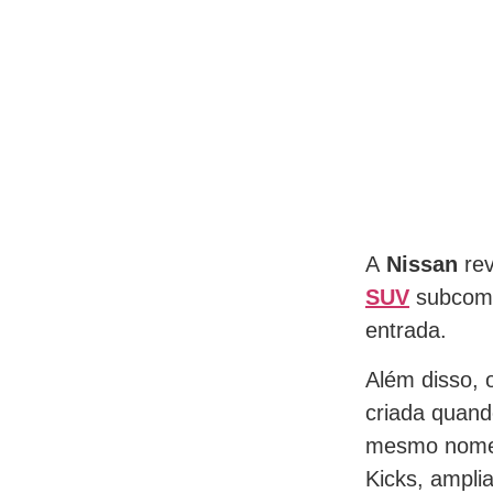
A
Nissan
rev
SUV
subcompa
entrada.
Além disso, 
criada quand
mesmo nome.
Kicks, ampli