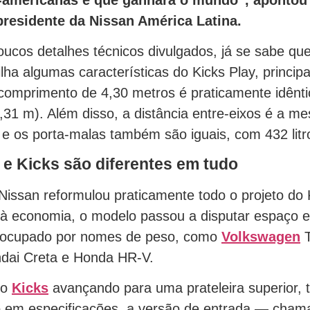
presidente da Nissan América Latina.
ucos detalhes técnicos divulgados, já se sabe qu
ilha algumas características do Kicks Play, princip
omprimento de 4,30 metros é praticamente idênti
4,31 m). Além disso, a distância entre-eixos é a 
 e os porta-malas também são iguais, com 432 litr
 e Kicks são diferentes em tudo
Nissan reformulou praticamente todo o projeto do
 à economia, o modelo passou a disputar espaço
 ocupado por nomes de peso, como
Volkswagen
T
dai Creta e Honda HR-V.
 o
Kicks
avançando para uma prateleira superior, 
 em especificações, a versão de entrada — cham