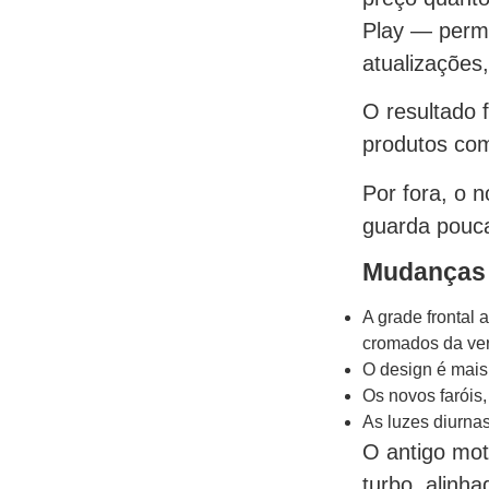
Play — perm
atualizações
O resultado 
produtos com
Por fora, o 
guarda pouca
Mudanças
A grade frontal 
cromados da ver
O design é mais
Os novos faróis, 
As luzes diurna
O antigo mot
turbo, alinh