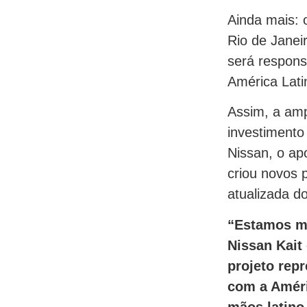
Ainda mais: 
Rio de Janei
será respons
América Lati
Assim, a amp
investimento
Nissan, o a
criou novos 
atualizada do
“Estamos mu
Nissan Kait
projeto rep
com a Améri
mãos latino