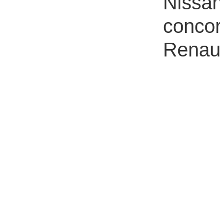
Nissan
conco
Renaul