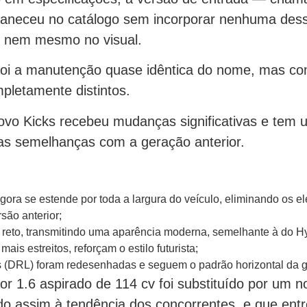
aneceu no catálogo sem incorporar nenhuma des
, nem mesmo no visual.
foi a manutenção quase idêntica do nome, mas co
pletamente distintos.
novo Kicks recebeu mudanças significativas e tem 
s semelhanças com a geração anterior.
agora se estende por toda a largura do veículo, eliminando os 
são anterior;
 reto, transmitindo uma aparência moderna, semelhante à do H
mais estreitos, reforçam o estilo futurista;
s (DRL) foram redesenhadas e seguem o padrão horizontal da g
or 1.6 aspirado de 114 cv foi substituído por um n
ado assim à tendência dos concorrentes, e que ent