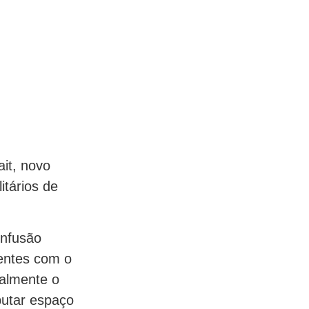
ait, novo
itários de
onfusão
rentes com o
almente o
putar espaço