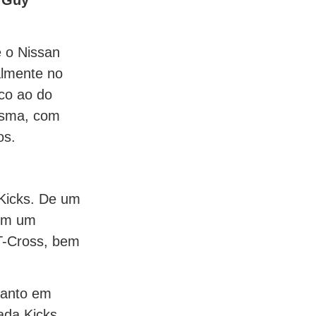
e o Nissan
almente no
co ao do
mesma, com
os.
 Kicks. De um
 em um
-Cross, bem
tanto em
ada Kicks