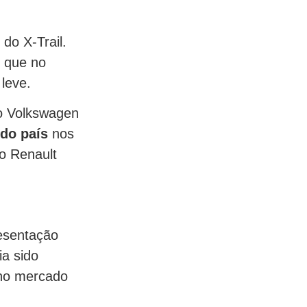
do X-Trail.
, que no
leve.
o Volkswagen
do país
nos
o Renault
resentação
a sido
 no mercado