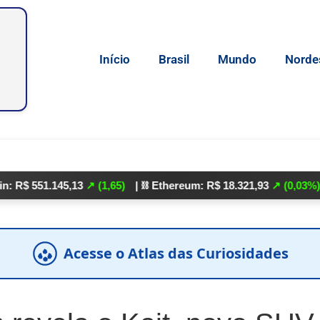
Início
Brasil
Mundo
Norde
1.145,13
↗ (1,65)
| ⛓️ Ethereum: R$ 18.321,93
↗ (0,03%)
| 🌕 Lit
Acesse o Atlas das Curiosidades