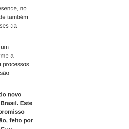
esende, no
dade também
íses da
e um
orme a
u processos,
rsão
 do novo
Brasil. Este
mpromisso
o, feito por
 Guy