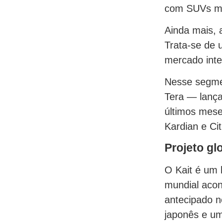
com SUVs ma
Ainda mais, 
Trata-se de 
mercado inte
Nesse segme
Tera — lança
últimos mes
Kardian e Cit
Projeto gl
O Kait é um 
mundial acon
antecipado n
japonês e um