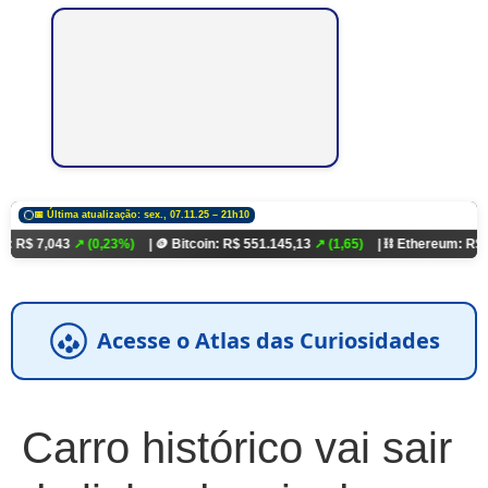
📅 Última atualização: sex., 07.11.25 – 21h10
43
↗ (0,23%)
| 🪙 Bitcoin: R$ 551.145,13
↗ (1,65)
| ⛓️ Ethereum: R$ 18.321,93
Acesse o Atlas das Curiosidades
Carro histórico vai sair