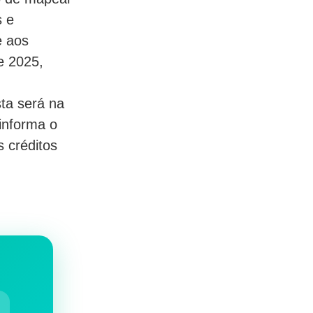
s e
e aos
e 2025,
ta será na
informa o
 créditos