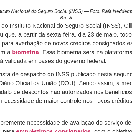
stituto Nacional do Seguro Social (INSS) — Foto: Rafa Nedder
Brasil
do Instituto Nacional do Seguro Social (INSS), Gil
iu que, a partir da sexta-feira, dia 23 de maio, tod
 para averbação de novos créditos consignados e
com a
biometria
. Essa biometria será na platafor
rá validada em bases do governo federal.
nsta de despacho do INSS publicado nesta segunda
Diário Oficial da União (DOU). Sendo assim, a med
dalo de descontos não autorizados nos benefício
a necessidade de maior controle nos novos crédito
.
a premente necessidade de avaliação do serviço de
s para
empréstimos consignados
, com o objeti