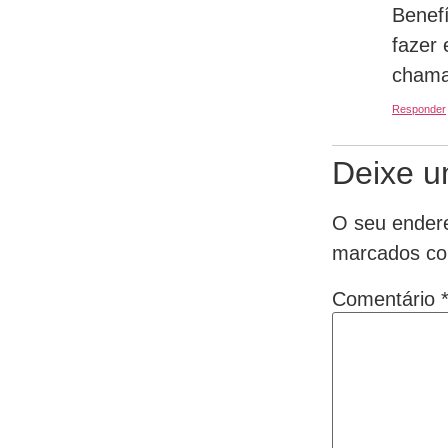
Benefí
fazer
chama
Responder
Deixe u
O seu endere
marcados c
Comentário