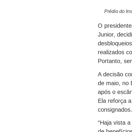
Prédio do In
O presidente 
Junior, decid
desbloqueios
realizados 
Portanto, se
A decisão co
de maio, no 
após o escân
Ela reforça 
consignados
“Haja vista 
de benefício