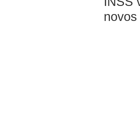
INSS v
novos 