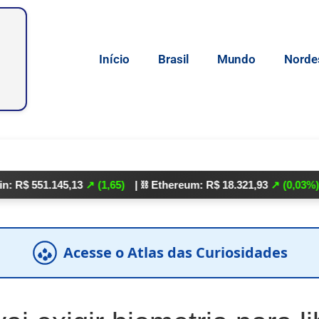
Início
Brasil
Mundo
Norde
1.145,13
↗ (1,65)
| ⛓️ Ethereum: R$ 18.321,93
↗ (0,03%)
| 🌕 Lit
Acesse o Atlas das Curiosidades