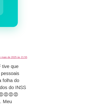
e maio de 2025 às 21:55
 tive que
 pessoais
 folha do
dos do INSS
😡😡😡😡
S. Meu