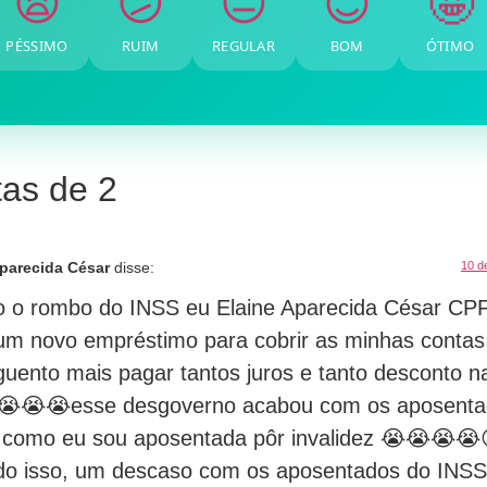
🤩
😊
😐
😕
😫
PÉSSIMO
RUIM
REGULAR
BOM
ÓTIMO
as de 2
Aparecida César
disse:
10 d
o o rombo do INSS eu Elaine Aparecida César CPF
 um novo empréstimo para cobrir as minhas contas
uento mais pagar tantos juros e tanto desconto na
😭😭😭esse desgoverno acabou com os aposenta
 como eu sou aposentada pôr invalidez 😭😭😭😭
do isso, um descaso com os aposentados do INS