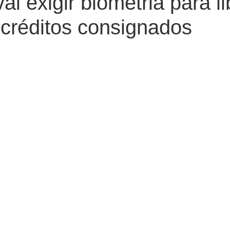
ai exigir biometria para li
créditos consignados