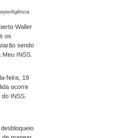
meyer/Agência
berto Waller
os os
starão sendo
ma Meu INSS.
-feira, 19
ida ocorre
s do INSS.
s
 desbloqueio
vo de mapear