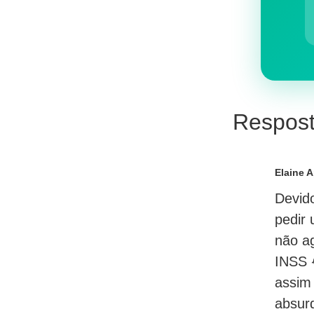
Respost
Elaine 
Devid
pedir
não ag
INSS 
assim
absur