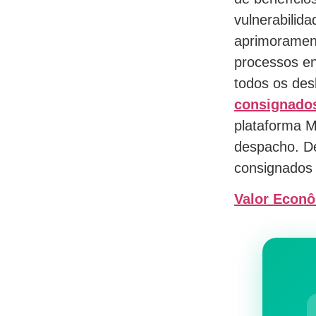
vulnerabilid
aprimorament
processos en
todos os de
consignado
plataforma M
despacho. De
consignados 
Valor Econ