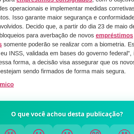
ades operacionais e implementar medidas corretiva
os. Isso garante maior segurança e conformidad
volvidos. Decido que, a partir do dia 23 de maio d
sbloqueios para averbação de novos
empréstimos
s
somente poderão se realizar com a biometria. Es
eu INSS, validada em bases do governo federal”, 
ssa forma, a decisão visa assegurar que os novos
estejam sendo firmados de forma mais segura.
ômico
O que você achou desta publicação?