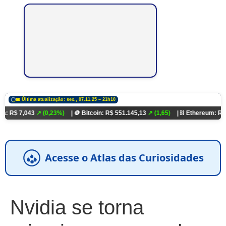
📅 Última atualização: sex., 07.11.25 – 21h10
,043
↗ (0,23%)
| 🪙 Bitcoin: R$ 551.145,13
↗ (1,65)
| ⛓️ Ethereum: R$ 18.321,
Acesse o Atlas das Curiosidades
Nvidia se torna