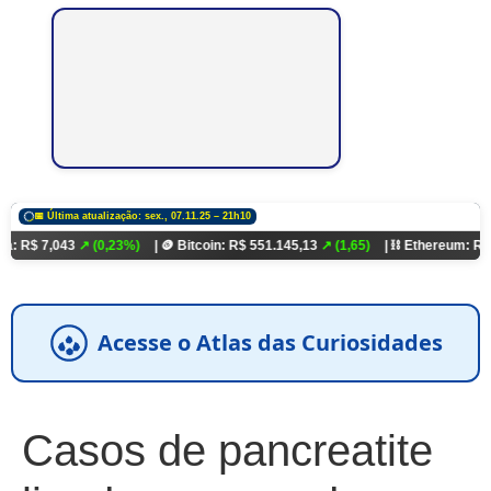
📅 Última atualização: sex., 07.11.25 – 21h10
43
↗ (0,23%)
| 🪙 Bitcoin: R$ 551.145,13
↗ (1,65)
| ⛓️ Ethereum: R$ 18.321,93
Acesse o Atlas das Curiosidades
Casos de pancreatite