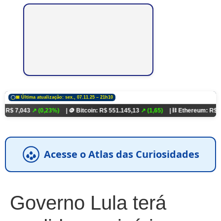
📅 Última atualização: sex., 07.11.25 – 21h10
3
↗ (0,23%)
| 🪙 Bitcoin: R$ 551.145,13
↗ (1,65)
| ⛓️ Ethereum: R$ 18.321,93
↗
Acesse o Atlas das Curiosidades
Governo Lula terá