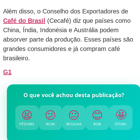
Além disso, o Conselho dos Exportadores de
Café do Brasil
(Cecafé) diz que países como
China, Índia, Indonésia e Austrália podem
absorver parte da produção. Esses países são
grandes consumidores e já compram café
brasileiro.
G1
O que você achou desta publicação?
😫
😕
😐
😊
🤩
PÉSSIMO
RUIM
REGULAR
BOM
ÓTIMO