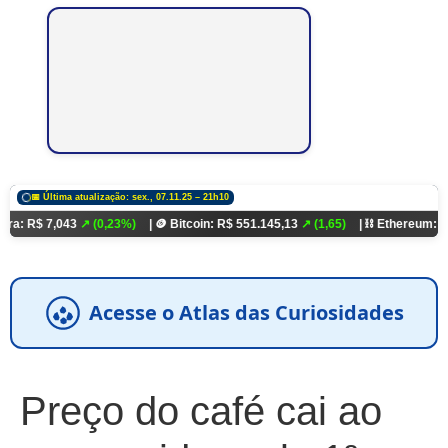
📅 Última atualização: sex., 07.11.25 – 21h10
7,043
↗ (0,23%)
| 🪙 Bitcoin: R$ 551.145,13
↗ (1,65)
| ⛓️ Ethereum: R$ 18.321
Acesse o Atlas das Curiosidades
Preço do café cai ao