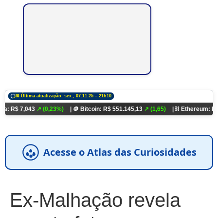
📅 Última atualização: sex., 07.11.25 – 21h10
043
↗ (0,23%)
| 🪙 Bitcoin: R$ 551.145,13
↗ (1,65)
| ⛓️ Ethereum: R$ 18.321,9
Acesse o Atlas das Curiosidades
Ex-Malhação revela