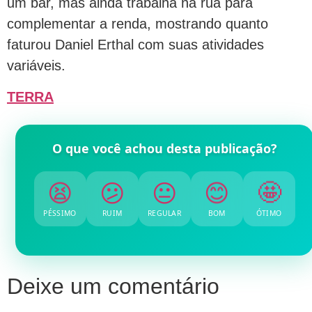
um bar, mas ainda trabalha na rua para
complementar a renda, mostrando quanto
faturou Daniel Erthal com suas atividades
variáveis.
TERRA
O que você achou desta publicação?
😫
😕
😐
😊
🤩
PÉSSIMO
RUIM
REGULAR
BOM
ÓTIMO
Deixe um comentário