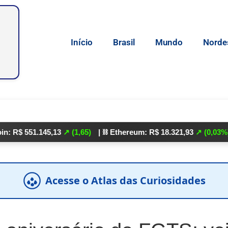
Início
Brasil
Mundo
Norde
1.145,13
↗ (1,65)
| ⛓️ Ethereum: R$ 18.321,93
↗ (0,03%)
| 🌕 Lit
Acesse o Atlas das Curiosidades