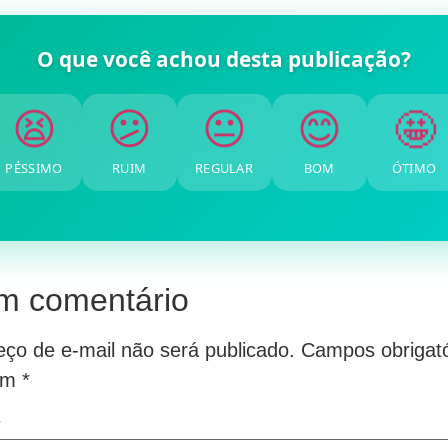
O que você achou desta publicação?
🤩
😊
😐
😕
😫
PÉSSIMO
RUIM
REGULAR
BOM
ÓTIMO
m comentário
ço de e-mail não será publicado.
Campos obrigató
om
*
*