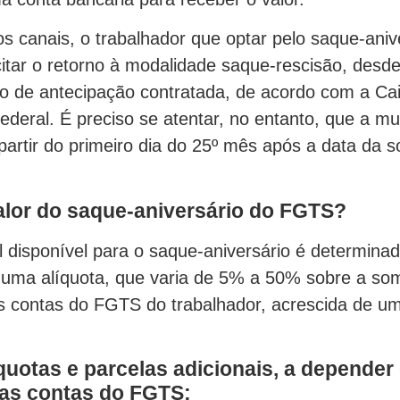
 canais, o trabalhador que optar pelo saque-aniv
itar o retorno à modalidade saque-rescisão, desd
o de antecipação contratada, de acordo com a Ca
deral. É preciso se atentar, no entanto, que a m
 partir do primeiro dia do 25º mês após a data da s
alor do saque-aniversário do FGTS?
l disponível para o saque-aniversário é determinad
 uma alíquota, que varia de 5% a 50% sobre a so
s contas do FGTS do trabalhador, acrescida de u
íquotas e parcelas adicionais, a depender
nas contas do FGTS: