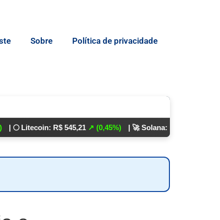
ste
Sobre
Política de privacidade
ecoin: R$ 545,21
↗ (0,45%)
| 🚀 Solana: R$ 862,24
↘ (0,01%)
💵