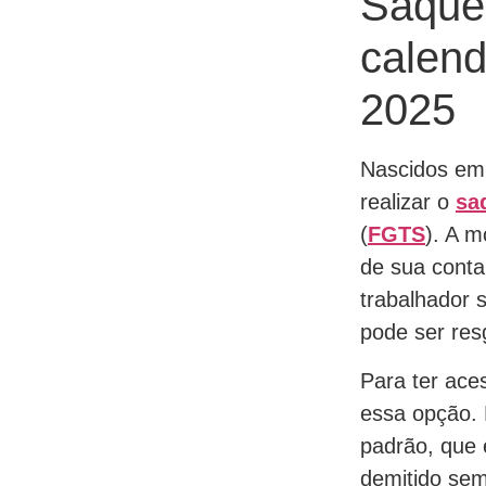
Saque-
calend
2025
Nascidos em 
realizar o
sa
(
FGTS
). A m
de sua cont
trabalhador 
pode ser res
Para ter ace
essa opção. 
padrão, que 
demitido sem