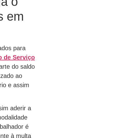
ja o
as em
ados para
 de Serviço
arte do saldo
izado ao
rio e assim
sim aderir a
modalidade
abalhador é
ente à multa