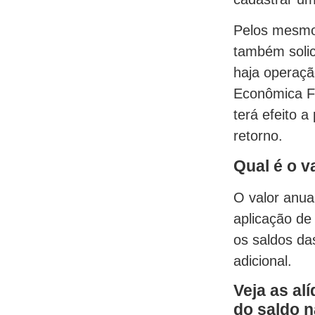
Pelos mesmos
também solic
haja operaçã
Econômica Fe
terá efeito a
retorno.
Qual é o v
O valor anua
aplicação de
os saldos da
adicional.
Veja as al
do saldo 