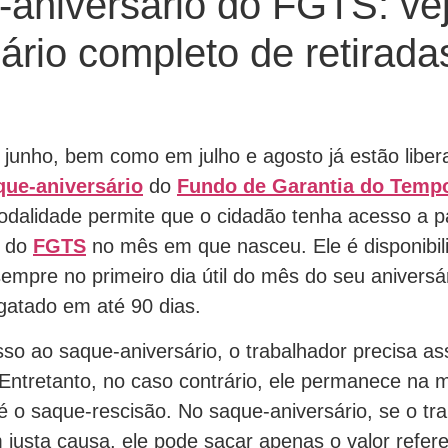
aniversário do FGTS: ve
ário completo de retirad
junho, bem como em julho e agosto já estão liber
que-aniversário
do
Fundo de Garantia do Tempo
odalidade permite que o cidadão tenha acesso a p
a do
FGTS
no mês em que nasceu. Ele é disponibil
sempre no primeiro dia útil do mês do seu aniversá
gatado em até 90 dias.
sso ao saque-aniversário, o trabalhador precisa as
Entretanto, no caso contrário, ele permanece na 
é o saque-rescisão. No saque-aniversário, se o tr
 justa causa, ele pode sacar apenas o valor refer