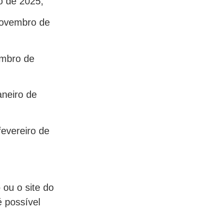
o de 2025;
novembro de
embro de
neiro de
evereiro de
 ou o site do
 possível