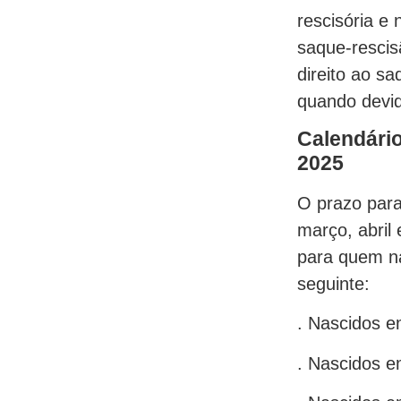
rescisória e 
saque-rescis
direito ao sa
quando devi
Calendário
2025
O prazo para
março, abril 
para quem na
seguinte:
. Nascidos e
. Nascidos e