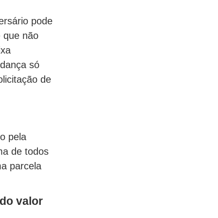
ersário pode
e que não
ixa
udança só
olicitação de
o pela
ma de todos
ma parcela
 do valor