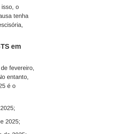
 isso, o
causa tenha
scisória,
FGTS em
de fevereiro,
No entanto,
25 é o
 2025;
de 2025;