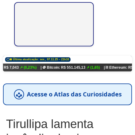
📅 Última atualização: sex., 07.11.25 – 21h10
3
↗ (0,23%)
| 🪙 Bitcoin: R$ 551.145,13
↗ (1,65)
| ⛓️ Ethereum: R$ 18.321,93
↗
Acesse o Atlas das Curiosidades
Tirullipa lamenta