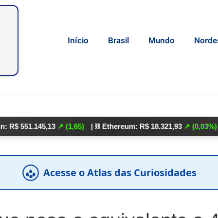
Início
Brasil
Mundo
Norde
1.145,13
↗ (1,65)
| ⛓️ Ethereum: R$ 18.321,93
↗ (0,03%)
| 🌕 Lit
Acesse o Atlas das Curiosidades