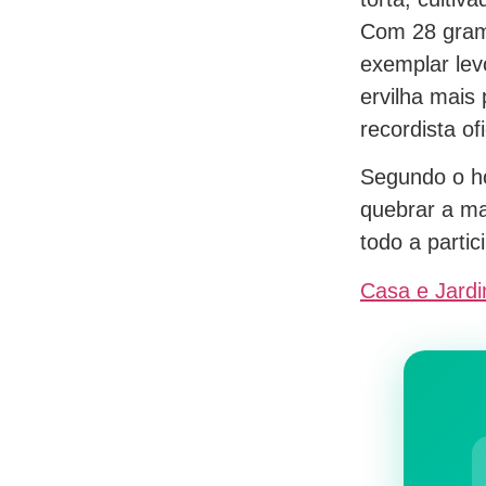
Com 28 gram
exemplar le
ervilha mais 
recordista ofi
Segundo o hor
quebrar a ma
todo a partic
Casa e Jard