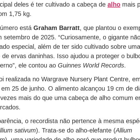
ncipal deles é ter cultivado a cabeça de
alho
mais p
com 1,75 kg.
 número está
Graham Barratt
, que plantou o exem
m setembro de 2025. “Curiosamente, o gigante nã
do especial, além de ter sido cultivado sobre um
e de ervas daninhas. Isso ajudou a proteger o bul
verno”, ele contou ao
Guinnes World Records
.
foi realizada no Wargrave Nursery Plant Centre, em
 em 25 de junho. O alimento alcançou 19 cm de d
5 vezes mais do que uma cabeça de alho comum e
rcados.
arência, o recordista não pertence à mesma espéc
llium sativum
). Trata-se do alho-elefante (
Allium
um
), uma variedade de alho-poró que produz bulbo