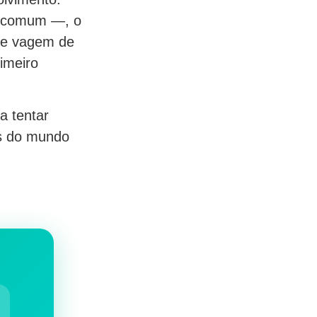
a comum —, o
 de vagem de
rimeiro
a tentar
es do mundo