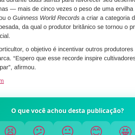
as — mais de cinco vezes o peso de uma ervilh
vou o
Guinness World Records
a criar a categoria
pesada, da qual o produtor britânico se tornou o p
cial.
ticultor, o objetivo é incentivar outros produtores 
rca. “Espero que esse recorde inspire cultivador
ipar”, afirmou.
im
O que você achou desta publicação?
🤩
😊
😐
😕
😫