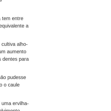
 tem entre
equivalente a
 cultiva alho-
u um aumento
s dentes para
não pudesse
o o caule
 uma ervilha-
olvimento.