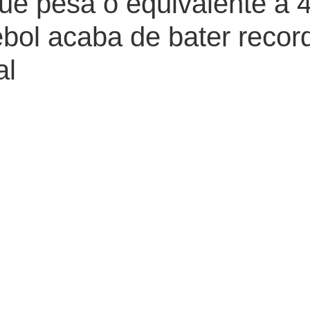
ue pesa o equivalente a 4
ebol acaba de bater recor
al