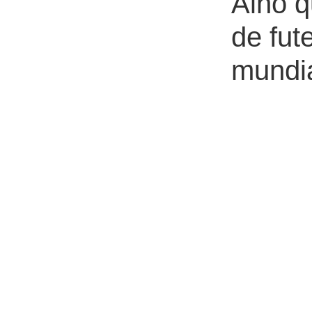
Alho q
de fut
mundi