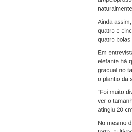
naturalmente
Ainda assim,
quatro e cin
quatro bolas 
Em entrevis
elefante há 
gradual no t
o plantio da 
“Foi muito d
ver o tamanh
atingiu 20 cm
No mesmo dia
torta, culti