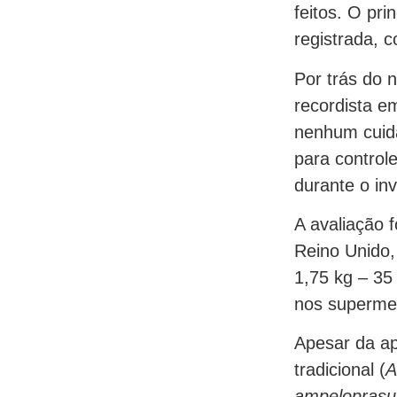
feitos. O pri
registrada, 
Por trás do
recordista e
nenhum cuida
para control
durante o in
A avaliação 
Reino Unido,
1,75 kg – 3
nos superme
Apesar da ap
tradicional (
A
ampelopras