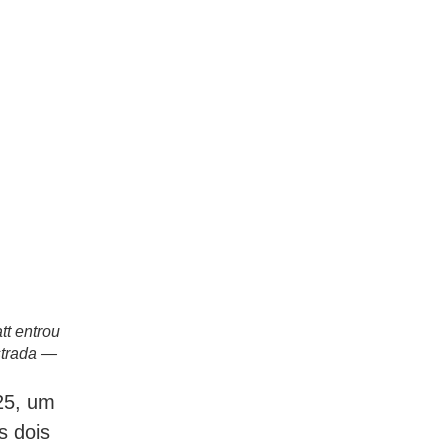
tt entrou
strada —
25, um
s dois