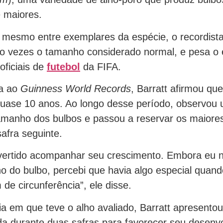
 maiores.
 mesmo entre exemplares da espécie, o recordista
co vezes o tamanho considerado normal, e pesa o 
oficiais de
futebol
da FIFA.
ta ao
Guinness World Records
, Barratt afirmou que
quase 10 anos. Ao longo desse período, observo
amanho dos bulbos e passou a reservar os maiore
safra seguinte.
ivertido acompanhar seu crescimento. Embora eu 
o do bulbo, percebi que havia algo especial quand
 de circunferência”, ele disse.
 em que teve o alho avaliado, Barratt apresentou
vada durante duas safras para favorecer seu desenv