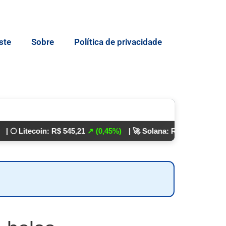
ste
Sobre
Política de privacidade
ecoin: R$ 545,21
↗ (0,45%)
| 🚀 Solana: R$ 862,24
↘ (0,01%)
💵 