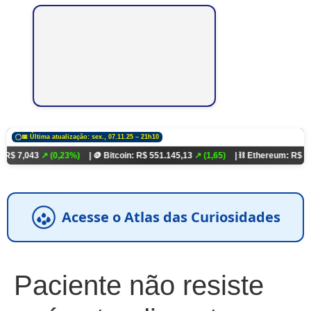
📅 Última atualização: sex., 07.11.25 – 21h10
↗ (0,23%)
| 🪙 Bitcoin: R$ 551.145,13
↗ (1,65)
| ⛓️ Ethereum: R$ 18.321,93
↗
Acesse o Atlas das Curiosidades
Paciente não resiste