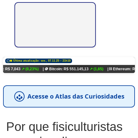
📅 Última atualização: sex., 07.11.25 – 21h10
3
↗ (0,23%)
| 🪙 Bitcoin: R$ 551.145,13
↗ (1,65)
| ⛓️ Ethereum: R$ 18.321,93
Acesse o Atlas das Curiosidades
Por que fisiculturistas