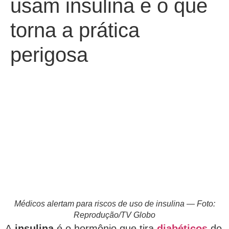
usam insulina e o que
torna a prática
perigosa
Médicos alertam para riscos de uso de insulina — Foto:
Reprodução/TV Globo
A
insulina
é o hormônio que tira
diabéticos
do