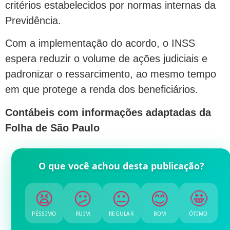
critérios estabelecidos por normas internas da
Previdência.
Com a implementação do acordo, o INSS
espera reduzir o volume de ações judiciais e
padronizar o ressarcimento, ao mesmo tempo
em que protege a renda dos beneficiários.
Contábeis com informações adaptadas da
Folha de São Paulo
O que você achou desta publicação?
😫
😕
😐
😊
🤩
PÉSSIMO
RUIM
REGULAR
BOM
ÓTIMO