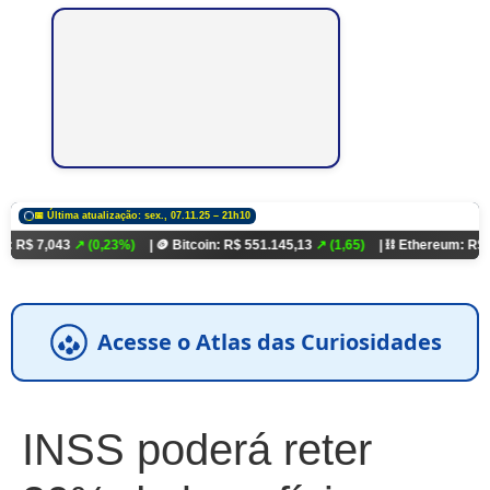
📅 Última atualização: sex., 07.11.25 – 21h10
3
↗ (0,23%)
| 🪙 Bitcoin: R$ 551.145,13
↗ (1,65)
| ⛓️ Ethereum: R$ 18.321,93
Acesse o Atlas das Curiosidades
INSS poderá reter