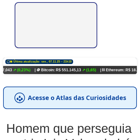
📅 Última atualização: sex., 07.11.25 – 21h10
0,23%)
| 🪙 Bitcoin: R$ 551.145,13
↗ (1,65)
| ⛓️ Ethereum: R$ 18.321,93
↗ (0,
Acesse o Atlas das Curiosidades
Homem que perseguia