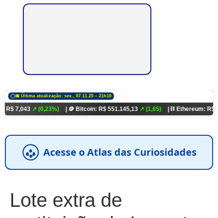
📅 Última atualização: sex., 07.11.25 – 21h10
3
↗ (0,23%)
| 🪙 Bitcoin: R$ 551.145,13
↗ (1,65)
| ⛓️ Ethereum: R$ 18.321,93
↗
Acesse o Atlas das Curiosidades
Lote extra de