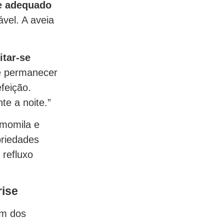
 e adequado
vel. A aveia
itar-se
 é permanecer
feição.
te a noite.”
momila e
riedades
 refluxo
rise
um dos