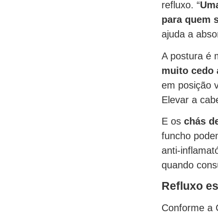
refluxo. “
Uma
para quem s
ajuda a abso
A postura é 
muito cedo 
em posição v
Elevar a cab
E os
chás d
funcho pode
anti-inflamat
quando consu
Refluxo es
Conforme a C