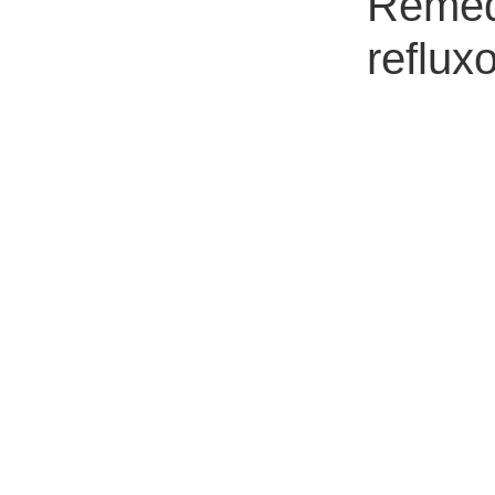
Reméd
refluxo