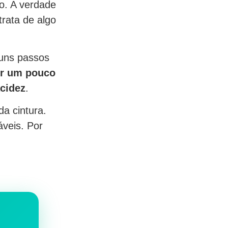
o. A verdade
rata de algo
guns passos
er um pouco
cidez
.
da cintura.
áveis. Por