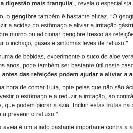
a digestão mais tranquila
”, revela o especialista
do, o
gengibre
também é bastante eficaz. “O geng
zir a acidez do estômago e aliviar a irritação gástr
bre morno ou adicionar gengibre fresco às refeiçõ
iar o inchaço, gases e sintomas leves de refluxo.”
numa de bebidas, experimente o suco de aloe vera
ns anos, pode também ser bastante útil neste caso
 antes das refeições podem ajudar a aliviar a a
na hora de comer fruta, opte pelas que não são ác
estir o estômago e a reduzir a irritação, ao contrá
as, que podem piorar a azia. Incluir estas frutas na 
 a prevenir o refluxo.”
a aveia é um aliado bastante importante contra a a