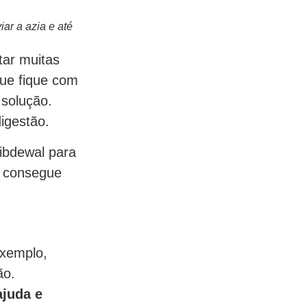
ar a azia e até
tar muitas
que fique com
 solução.
digestão.
Tibdewal para
, consegue
exemplo,
ão.
ajuda e