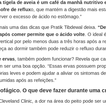
 tigela de aveia é um café da manhã nutritivo
ofre de reflux
o, que mantém a digestão mais está
rver o excesso de ácido no estômago.”
mais uma das dicas que Pratik Tibdewal deixa.
“De
após comer permite que o ácido volte
. O ideal
ertical por pelo menos duas a três horas após a re
eça ao dormir também pode reduzir o refluxo duran
e ervas
, também podem funcionar? Revela que ca
m ser uma boa opção. “Essas ervas possuem prop
órias leves e podem ajudar a aliviar os sintomas de
midas após as refeições.”
ofágico. O que deve fazer durante uma c
leveland Clinic, a dor na área do peito pode ser 