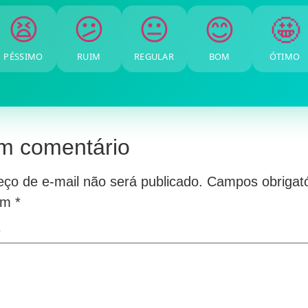
🤩
😊
😐
😕
😫
PÉSSIMO
RUIM
REGULAR
BOM
ÓTIMO
m comentário
ço de e-mail não será publicado.
Campos obrigató
om
*
*