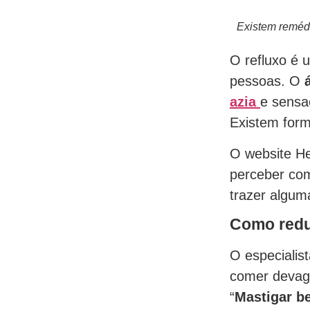
Existem remédi
O refluxo é 
pessoas. O
azia
e sensa
Existem form
O website He
perceber co
trazer alguma
Como reduz
O especialis
comer devaga
“
Mastigar be