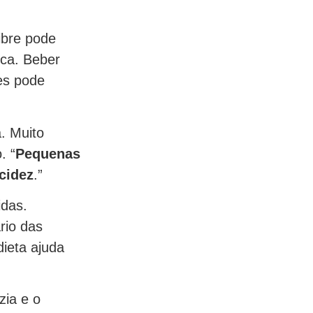
.
ibre pode
ica. Beber
es pode
. Muito
. “
Pequenas
cidez
.”
idas.
rio das
dieta ajuda
zia e o