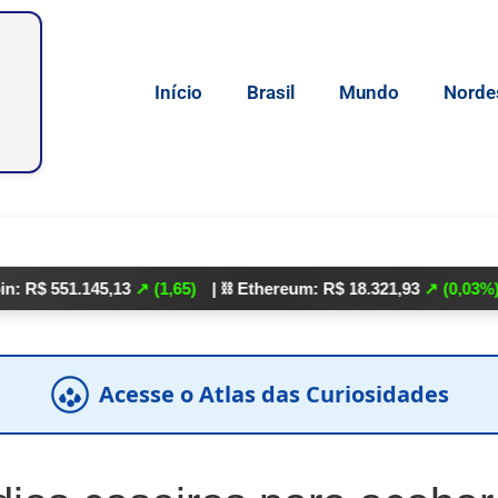
Início
Brasil
Mundo
Norde
1.145,13
↗ (1,65)
| ⛓️ Ethereum: R$ 18.321,93
↗ (0,03%)
| 🌕 Lit
Acesse o Atlas das Curiosidades