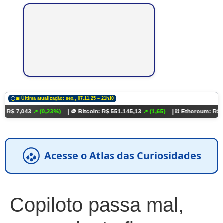
📅 Última atualização: sex., 07.11.25 – 21h10
3
↗ (0,23%)
| 🪙 Bitcoin: R$ 551.145,13
↗ (1,65)
| ⛓️ Ethereum: R$ 18.321,93
↗
Acesse o Atlas das Curiosidades
Copiloto passa mal,