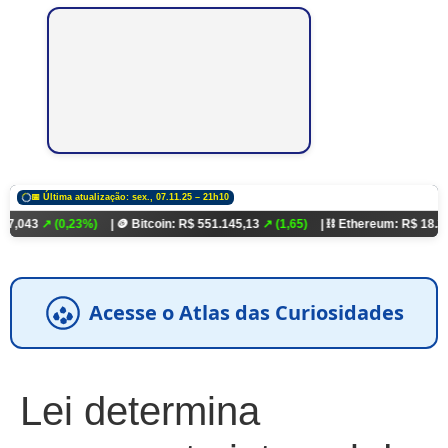
📅 Última atualização: sex., 07.11.25 – 21h10
0,23%)
| 🪙 Bitcoin: R$ 551.145,13
↗ (1,65)
| ⛓️ Ethereum: R$ 18.321,93
↗ (0,
Acesse o Atlas das Curiosidades
Lei determina