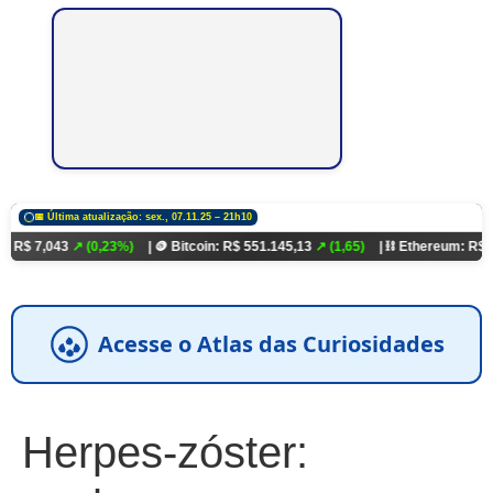
📅 Última atualização: sex., 07.11.25 – 21h10
3
↗ (0,23%)
| 🪙 Bitcoin: R$ 551.145,13
↗ (1,65)
| ⛓️ Ethereum: R$ 18.321,93
Acesse o Atlas das Curiosidades
Herpes-zóster: