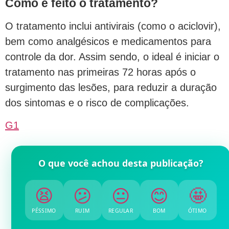
Como é feito o tratamento?
O tratamento inclui antivirais (como o aciclovir),
bem como analgésicos e medicamentos para
controle da dor. Assim sendo, o ideal é iniciar o
tratamento nas primeiras 72 horas após o
surgimento das lesões, para reduzir a duração
dos sintomas e o risco de complicações.
G1
O que você achou desta publicação?
😫
😕
😐
😊
🤩
PÉSSIMO
RUIM
REGULAR
BOM
ÓTIMO