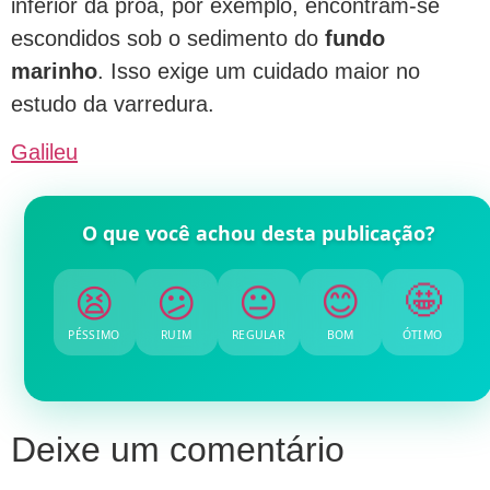
inferior da proa, por exemplo, encontram-se
escondidos sob o sedimento do
fundo
marinho
. Isso exige um cuidado maior no
estudo da varredura.
Galileu
O que você achou desta publicação?
😫
😕
😐
😊
🤩
PÉSSIMO
RUIM
REGULAR
BOM
ÓTIMO
Deixe um comentário