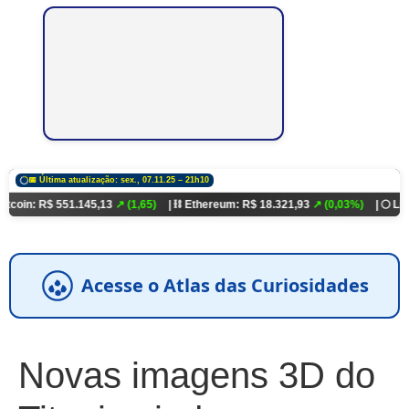
📅 Última atualização: sex., 07.11.25 – 21h10
$ 551.145,13
↗ (1,65)
| ⛓️ Ethereum: R$ 18.321,93
↗ (0,03%)
| 🌕 Litecoin: R$ 
Acesse o Atlas das Curiosidades
Novas imagens 3D do