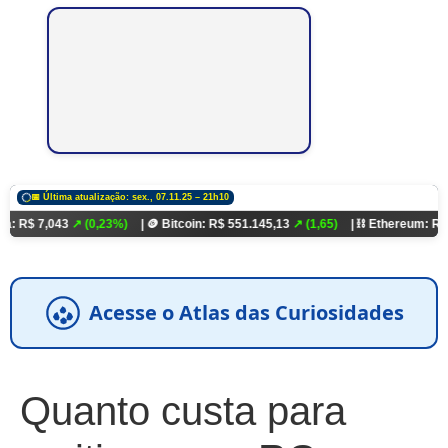
📅 Última atualização: sex., 07.11.25 – 21h10
43
↗ (0,23%)
| 🪙 Bitcoin: R$ 551.145,13
↗ (1,65)
| ⛓️ Ethereum: R$ 18.321,93
Acesse o Atlas das Curiosidades
Quanto custa para