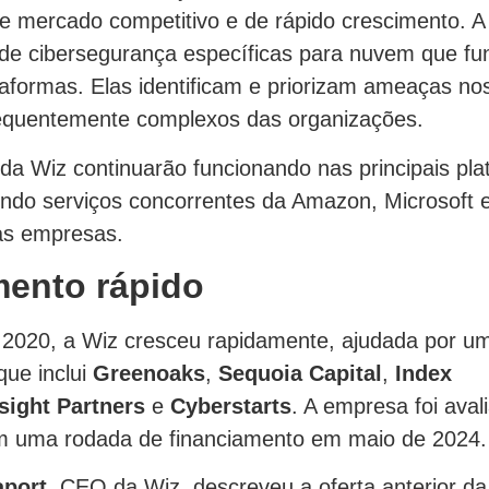
e mercado competitivo e de rápido crescimento. A
de cibersegurança específicas para nuvem que f
taformas. Elas identificam e priorizam ameaças n
equentemente complexos das organizações.
da Wiz continuarão funcionando nas principais pl
indo serviços concorrentes da Amazon, Microsoft 
as empresas.
mento rápido
2020, a Wiz cresceu rapidamente, ajudada por u
que inclui
Greenoaks
,
Sequoia Capital
,
Index
sight Partners
e
Cyberstarts
. A empresa foi ava
em uma rodada de financiamento em maio de 2024.
aport
, CEO da Wiz, descreveu a oferta anterior da