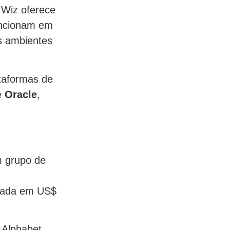
 Wiz oferece
uncionam em
os ambientes
ataformas de
e
Oracle
,
m grupo de
liada em US$
 Alphabet