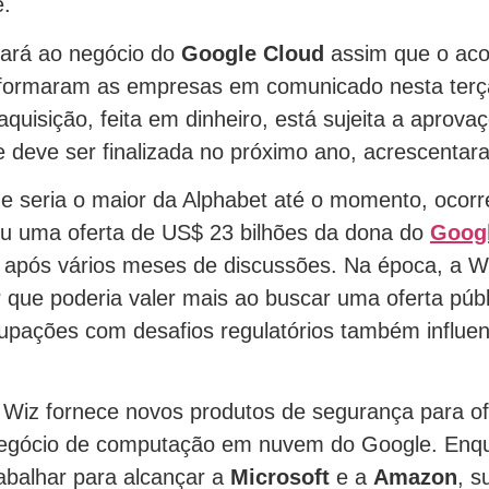
e.
tará ao negócio do
Google Cloud
assim que o aco
nformaram as empresas em comunicado nesta terça
quisição, feita em dinheiro, está sujeita a aprova
 e deve ser finalizada no próximo ano, acrescentar
e seria o maior da Alphabet até o momento, ocorr
u uma oferta de US$ 23 bilhões da dona do
Goog
 após vários meses de discussões. Na época, a Wi
 que poderia valer mais ao buscar uma oferta públi
upações com desafios regulatórios também influe
Wiz fornece novos produtos de segurança para of
negócio de computação em nuvem do Google. Enqu
rabalhar para alcançar a
Microsoft
e a
Amazon
, s