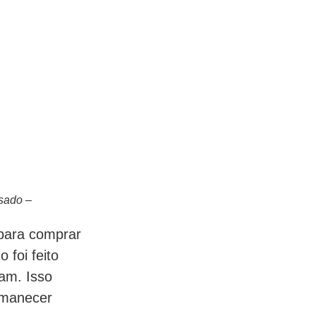
ssado –
 para comprar
 foi feito
am. Isso
rmanecer