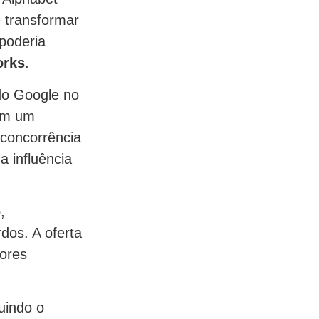
 transformar
poderia
orks
.
do Google no
com um
 concorrência
 influência
,
dos. A oferta
dores
uindo o