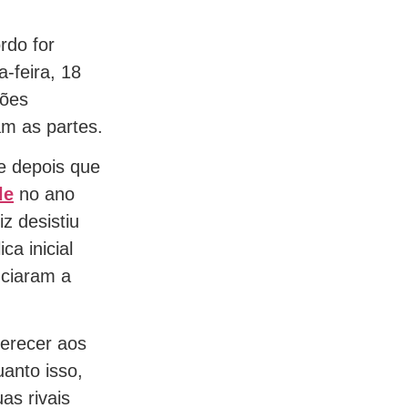
rdo for
-feira, 18
ções
am as partes.
e depois que
le
no ano
z desistiu
ca inicial
nciaram a
erecer aos
anto isso,
uas rivais