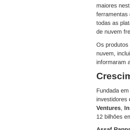
maiores nest
ferramentas 
todas as pla
de nuvem fr
Os produtos 
nuvem, inclu
informaram 
Cresci
Fundada em 
investidores 
Ventures
,
In
12 bilhões 
Assaf Rapp