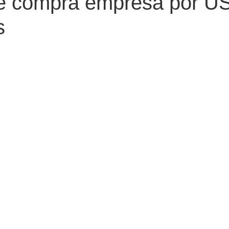
e compra empresa por U
s