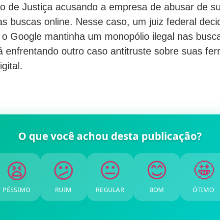
o de Justiça acusando a empresa de abusar de su
s buscas online. Nesse caso, um juiz federal deci
o Google mantinha um monopólio ilegal nas busca
 enfrentando outro caso antitruste sobre suas fe
gital.
O que você achou desta publicação?
🤩
😊
😐
😕
😫
PÉSSIMO
RUIM
REGULAR
BOM
ÓTIMO