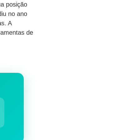
a posição
diu no ano
s. A
rramentas de