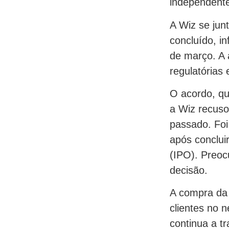
independent
A Wiz se jun
concluído, i
de março. A a
regulatórias
O acordo, qu
a Wiz recuso
passado. Foi
após concluir
(IPO). Preoc
decisão.
A compra da 
clientes no 
continua a t