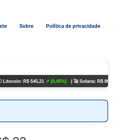
ste
Sobre
Política de privacidade
n: R$ 545,21
↗ (0,45%)
| 🚀 Solana: R$ 862,24
↘ (0,01%)
💵 Dóla