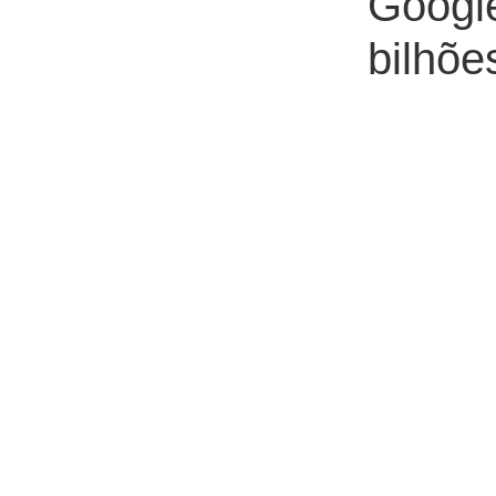
Googl
bilhõe