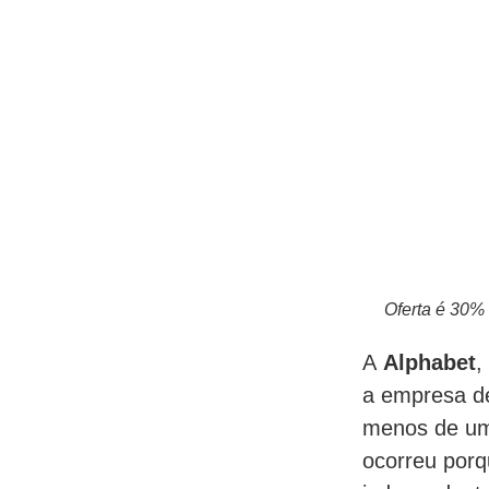
Oferta é 30% 
A
Alphabet
,
a empresa d
menos de um 
ocorreu por