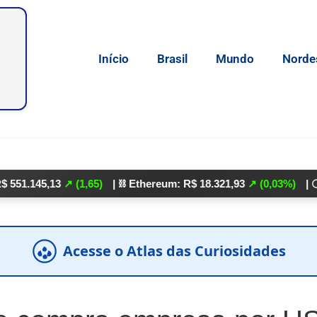
Início
Brasil
Mundo
Norde
5,13
↗ (1,65)
| ⛓️ Ethereum: R$ 18.321,93
↗ (0,03%)
| 🌕 Litecoi
Acesse o Atlas das Curiosidades