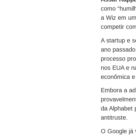
como “humilh
a Wiz em um 
competir c
A startup e 
ano passado
processo pro
nos EUA e na
econômica e
Embora a ad
provavelment
da Alphabet 
antitruste.
O Google já 