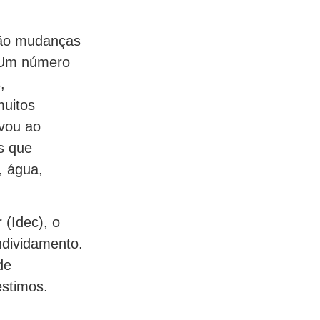
tão mudanças
. Um número
,
muitos
evou ao
s que
, água,
(Idec), o
ndividamento.
de
stimos.