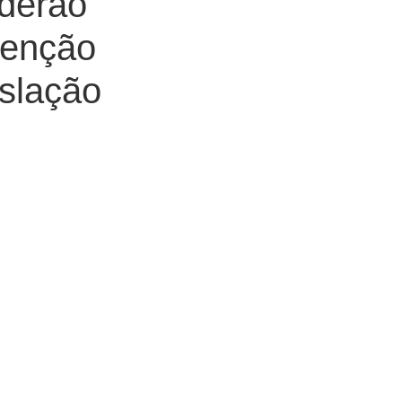
derão
senção
islação