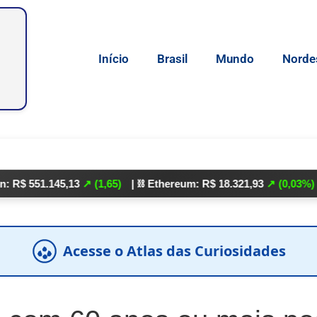
Início
Brasil
Mundo
Norde
.145,13
↗ (1,65)
| ⛓️ Ethereum: R$ 18.321,93
↗ (0,03%)
| 🌕 Lite
Acesse o Atlas das Curiosidades