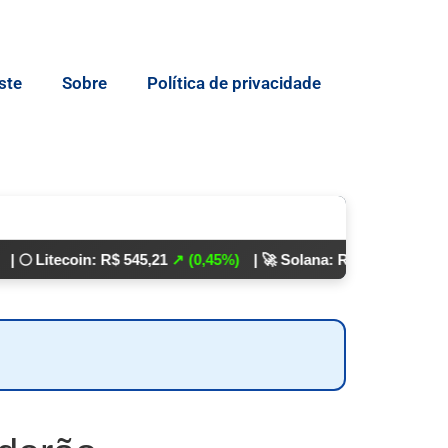
ste
Sobre
Política de privacidade
coin: R$ 545,21
↗ (0,45%)
| 🚀 Solana: R$ 862,24
↘ (0,01%)
💵 D