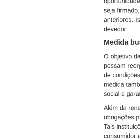
oportunidade
seja firmado
anteriores. 
devedor.
Medida bu
O objetivo d
possam reorg
de condições
medida també
social e gar
Além da ren
obrigações p
Tais institu
consumidor a