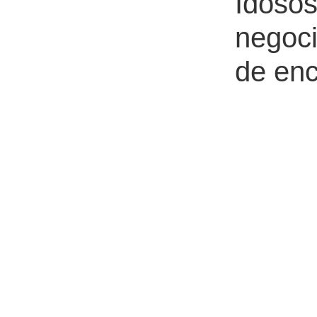
Idoso
negoci
de enc