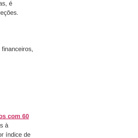
as, é
reções.
financeiros,
os com 60
as à
r índice de