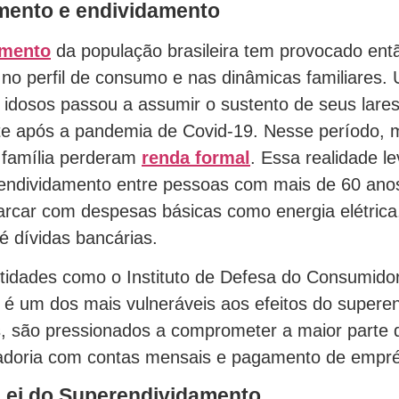
mento e endividamento
imento
da população brasileira tem provocado en
as no perfil de consumo e nas dinâmicas familiares
 idosos passou a assumir o sustento de seus lares
e após a pandemia de Covid-19. Nesse período, 
família perderam
renda formal
. Essa realidade l
endividamento entre pessoas com mais de 60 ano
rcar com despesas básicas como energia elétrica
té dívidas bancárias.
idades como o Instituto de Defesa do Consumidor 
o é um dos mais vulneráveis aos efeitos do supere
, são pressionados a comprometer a maior parte 
adoria com contas mensais e pagamento de empré
 Lei do Superendividamento