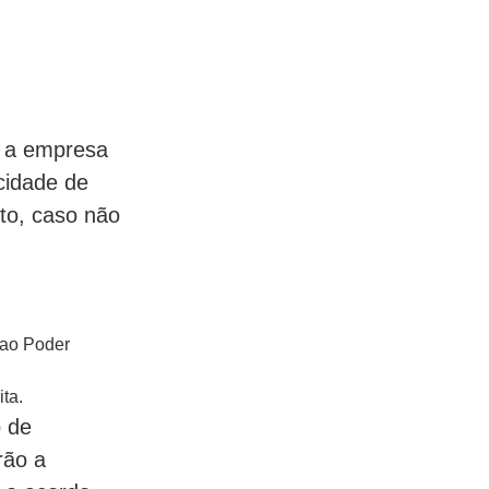
r a empresa
cidade de
to, caso não
 ao Poder
ta.
o de
rão a