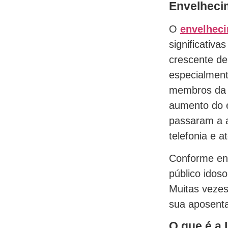
Envelheci
O
envelhec
significativ
crescente de
especialment
membros da 
aumento do 
passaram a a
telefonia e a
Conforme ent
público idos
Muitas vezes
sua aposent
O que é a