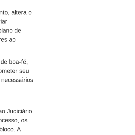
to, altera o
iar
plano de
res ao
de boa-fé,
ometer seu
s necessários
o Judiciário
ocesso, os
bloco. A