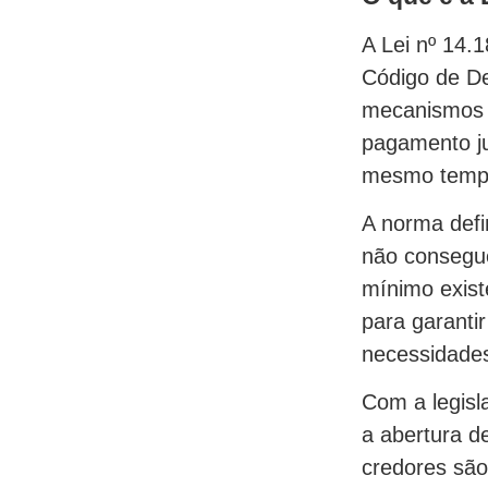
A Lei nº 14.
Código de De
mecanismos l
pagamento ju
mesmo temp
A norma defi
não consegu
mínimo exist
para garanti
necessidades
Com a legisl
a abertura d
credores são