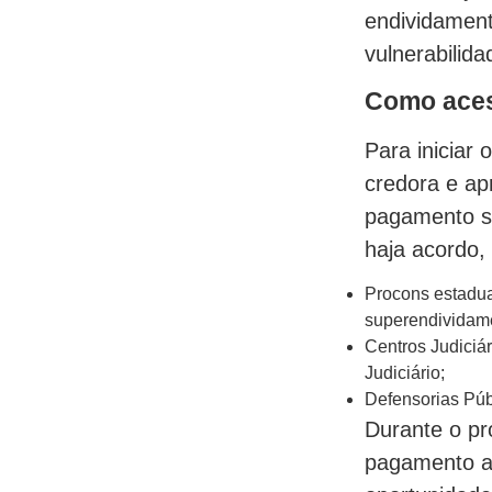
endividament
vulnerabilida
Como aces
Para iniciar
credora e a
pagamento s
haja acordo, 
Procons estadua
superendividam
Centros Judiciá
Judiciário;
Defensorias Públ
Durante o pr
pagamento aj