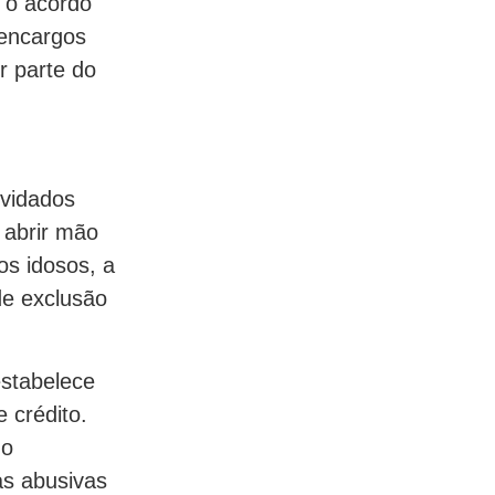
o o acordo
 encargos
r parte do
ividados
 abrir mão
os idosos, a
de exclusão
stabelece
 crédito.
do
as abusivas