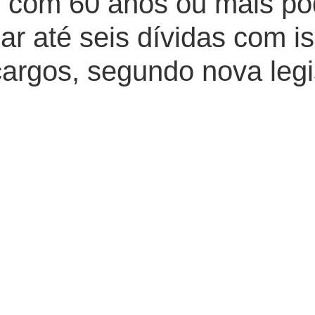
s com 60 anos ou mais po
ar até seis dívidas com i
argos, segundo nova leg